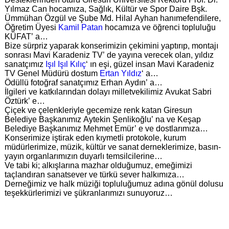
Yılmaz Can hocamıza, Sağlık, Kültür ve Spor Daire Bşk.
Ümmühan Özgül ve Şube Md. Hilal Ayhan hanımefendilere,
Öğretim Üyesi
Kamil Patan
hocamıza ve öğrenci topluluğu
KÜFAT’ a…
Bize sürpriz yaparak konserimizin çekimini yaptırıp, montajı
sonrası Mavi Karadeniz TV’ de yayına verecek olan, yıldız
sanatçımız
Işıl Işıl Kılıç
‘ ın eşi, güzel insan Mavi Karadeniz
TV Genel Müdürü dostum
Ertan Yıldız
‘ a…
Ödüllü fotoğraf sanatçımız Erhan Aydın’ a…
İlgileri ve katkılarından dolayı milletvekilimiz Avukat Sabri
Öztürk’ e…
Çiçek ve çelenkleriyle gecemize renk katan Giresun
Belediye Başkanımız Aytekin Şenlikoğlu’ na ve Keşap
Belediye Başkanımız Mehmet Emür’ e ve dostlarımıza…
Konserimize iştirak eden kıymetli protokole, kurum
müdürlerimize, müzik, kültür ve sanat derneklerimize, basın-
yayın organlarımızın duyarlı temsilcilerine…
Ve tabi ki; alkışlarına mazhar olduğumuz, emeğimizi
taçlandıran sanatsever ve türkü sever halkımıza…
Derneğimiz ve halk müziği topluluğumuz adına gönül dolusu
teşekkürlerimizi ve şükranlarımızı sunuyoruz…