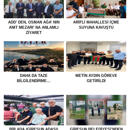
ADD’ DEN, OSMAN AĞA’ NIN
ARIFLI MAHALLESI İÇME
ANIT MEZARI’ NA ANLAMLI
SUYUNA KAVUŞTU
ZİYARET
DAHA DA TAZE
METİN AYDIN GÖREVE
BİLGİLENDİRME…
GETİRİLDİ
BİR ADA (GİRESUN ADASI)
GİRESUN BELEDİYESİ’NDEN