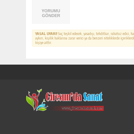
YORUMU
GÖNDER
YASAL UYARI!
Suç teşkil edecek, yasadışı, tehditkar, rahatsız edici, 
aykırı, kişilik haklarına zarar verici ya da benzeri niteliklerde içerikl
kişiye aittir.