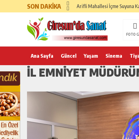
SON DAKİKA
Arifli Mahallesi İçme Suyuna K
FOTO G
Ana Sayfa
Güncel
Yaşam
Sinema
Tiy
İL EMNİYET MÜDÜRÜ