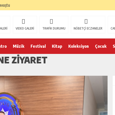
avuştu
ALERİ
VIDEO GALERİ
TRAFİK DURUMU
NÖBETÇİ ECZANELER
CA
atro
Müzik
Festival
Kitap
Koleksiyon
Çocuk
S
NE ZİYARET