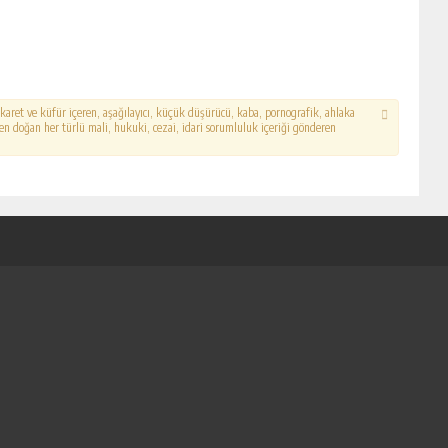
hakaret ve küfür içeren, aşağılayıcı, küçük düşürücü, kaba, pornografik, ahlaka
erden doğan her türlü mali, hukuki, cezai, idari sorumluluk içeriği gönderen