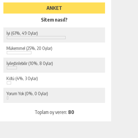
ANKET
Sitem nasıl?
İyi
(61%, 49 Oylar)
Mükemmel
(25%, 20 Oylar)
İyileştirilebilir
(10%, 8 Oylar)
Kötü
(4%, 3 Oylar)
Yorum Yok
(0%, 0 Oylar)
Toplam oy veren:
80