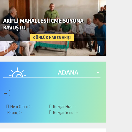
ARIFLI MAHALLESI İÇME SUYUNA
KAVUŞTU
DAHA D
GÜNLÜK HABER AKIŞI
-
-
-
:
:
Nem Oranı
-
Rüzgar Hızı
-
:
:
Basınç
-
Rüzgar Yönü
-