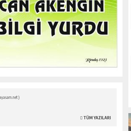
ayasam.net )
TÜM YAZILARI