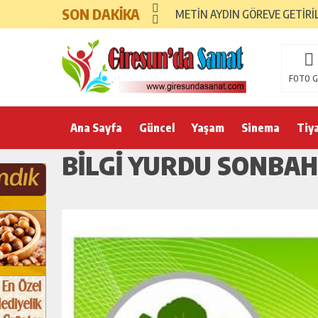
SON DAKİKA
METİN AYDIN GÖREVE GETİRİ
FOTO G
Ana Sayfa
Güncel
Yaşam
Sinema
Tiy
BİLGİ YURDU SONBA