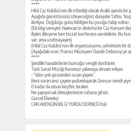
****
Hilal Caz Kulübü’nün ilk etkinliği olarak Aralık ayında bir p
Aşağıda görüntüsünü izleyeceğiniz dünyalar tatlısı “ko
ilerliyor. Doğduğu günü bildiğim bu çocuğu takip ediniz.
(Ek bilgi vereyim; Naimcan’ın dinletisi bir Caz Konseri d
ilişkin dileyene ben bizzat konferans verebilirim. Bu hu
var, ama uzatmayayım)
(Hilal Caz Kulübü’nün ilk organizasyonu, şehrimizin bir d
(Aşağıdaki eser, Fransız Müzisyen Claude Debussy’ye ai
****
Şimdilik havadislerim buncağız sevgili dostlarım.
Türk Sanat Müziği Koromuz şakımaya devam ediyor.
-“Silen yok gözümden sızan yaşımı”.
Beni sorarsanız çayımı yudumlayarak Giresun simidi yiy
O kadar da olsun keyfim, bırakın.
Ne yapıyorsak ölmüşlerimizin ruhuna gitsin.
Gürsel Ekmekçi
CAN AKENGİN BİLGİ YURDU DERNEĞİ bşk