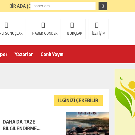
BİR ADA (GİRESUN ADASI) TURUNUN ARDINDAN
NLI SONUÇLAR
HABER GÖNDER
BURÇLAR
İLETİŞİM
por
Yazarlar
Canlı Yayın
İLGİNİZİ ÇEKEBİLİR
DAHA DA TAZE
BİLGİLENDİRME…