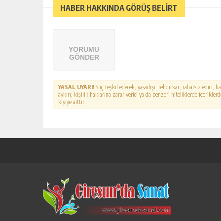
HABER HAKKINDA GÖRÜŞ BELİRT
YORUMU
GÖNDER
YASAL UYARI!
Suç teşkil edecek, yasadışı, tehditkar, rahatsız edici, 
aykırı, kişilik haklarına zarar verici ya da benzeri niteliklerde içerikl
kişiye aittir.