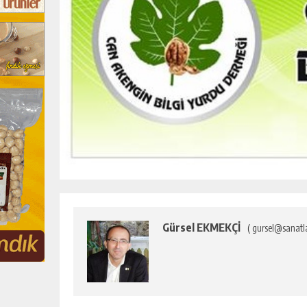
Gürsel EKMEKÇİ
( gursel@sanatl