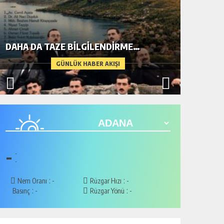
DAHA DA TAZE BİLGİLENDİRME…
METİN A
GÜNLÜK HABER AKIŞI
-
-
-
:
:
Nem Oranı
-
Rüzgar Hızı
-
:
:
Basınç
-
Rüzgar Yönü
-