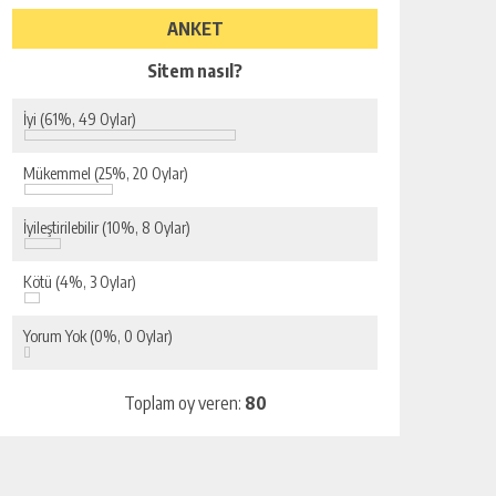
ANKET
Sitem nasıl?
İyi
(61%, 49 Oylar)
Mükemmel
(25%, 20 Oylar)
İyileştirilebilir
(10%, 8 Oylar)
Kötü
(4%, 3 Oylar)
Yorum Yok
(0%, 0 Oylar)
Toplam oy veren:
80