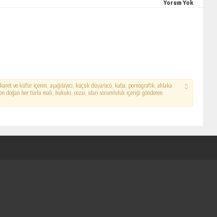
Yorum Yok
hakaret ve küfür içeren, aşağılayıcı, küçük düşürücü, kaba, pornografik, ahlaka
erden doğan her türlü mali, hukuki, cezai, idari sorumluluk içeriği gönderen