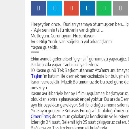
Herşeyden önce… Bunları yazmaya oturmuşken ben… İçer
-“Aşkı seninle tattı hicranla yandı gönül”…
Mutluyum. Gururluyum. Hüzünlüyüm.
İyi ki Bilgi Yurdu var. Sağolsun yol arkadaşlarım.
Yaşam güzeldir.
****
Ekim ayında geleneksel “gıymalı” günümüzü yapacağız. Du
Parkı’mızda yapar, tarihimizi yad ederiz.
10 Kasım günü Tek Başkomutanımız Ata’mızı unutmayacağ
Taşkın
‘ın katılımı ile dernek merkezimizde bir buluşma ha
kararı verecektir. Müzik Bölümümüz de bu özel güne des
mevzuyu.
Kasım ayı itibariyle her ay 1 film uygulaması başlatıyor
olduktan sonra aşılmayacak engel yoktur. Bu arada Der
ayrı bir teşekkür gerekiyor. Sahibi olduğu sinema salonlar
Yine aynı günlerde Kerasus Fotoğraf Topluluğu’muzun bi
Ömer Ermiş
dostumun çabalarıyla kendisinin ve kursiyerl
İzler için 24 saat, Belemit için 25 saat çalışıyoruz zaten.
Bağlama ve Tiyatro kurslarının eli kulağında.