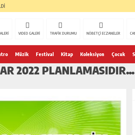
LDİ
ALERİ
VIDEO GALERİ
TRAFİK DURUMU
NÖBETÇİ ECZANELER
CA
atro
Müzik
Festival
Kitap
Koleksiyon
Çocuk
S
HAR 2022 PLANLAMASIDIR…