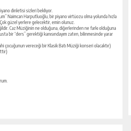
iyano dinletisi sizleri bekliyor.
çum” Naimcan Harputluoğlu, bir piyano virtüozu olma yolunda hızla
 Çok güzel yerlere gelecektir, emin olunuz.
eğildir. Caz Müziğinin ne olduğuna, diğerlerinden ne farkı olduğuna
susta bir “ders” gerektiği kanısındayım zaten, bilinmesinde yarar
ahi çocuğunun vereceği bir Klasik Batı Müziği konseri olacaktır)
ttir)
orum.