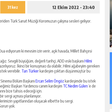
12 Ekim 2022 - 23:40
31 kez
iden Türk Sanat Müziği Koromuzun çalışma sesleri geliyor.
a ediyorum ki mevsim izin verir, açık havada, Millet Bahçesi
ız. Sevgili büyüğüm, değerli tarihçi, ADD eski başkanı
Hilmi
zırlıyoruz. İkinci bir konuşmacı da olabilir, Hilmi ağabeyim gereken
tek verebilir.
Tan Türker
kardeşim çoktan düşünmüştür bu
uz. Sinema Bölüm Başkanı
Ercan Selim Öngöz
kardeşimde bu istek
neğimiz Başkan Yardımcısı canım kardeşim
TC Nedim Gülen
‘e de
ını bize tahsis edeceği için.
r sergi açması planlanıyor.
erimizin yapıtlarından oluşacak elbette bu sergi.
 Sorun yok.