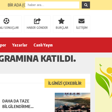
BİR ADA (GİRESUN ADASI) TURUNUN ARDINDAN
NLI SONUÇLAR
HABER GÖNDER
BURÇLAR
İLETİŞİM
por
Yazarlar
Canlı Yayın
GRAMINA KATILDI.
İLGİNİZİ ÇEKEBİLİR
DAHA DA TAZE
BİLGİLENDİRME…