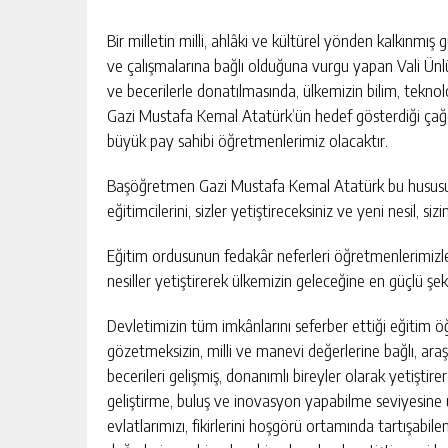
Bir milletin milli, ahlâki ve kültürel yönden kalkınm
ve çalışmalarına bağlı olduğuna vurgu yapan Vali Ünlü
ve becerilerle donatılmasında, ülkemizin bilim, teknol
Gazi Mustafa Kemal Atatürk’ün hedef gösterdiği çağda
büyük pay sahibi öğretmenlerimiz olacaktır.
Başöğretmen Gazi Mustafa Kemal Atatürk bu hususu,
eğitimcilerini, sizler yetiştireceksiniz ve yeni nesil, si
Eğitim ordusunun fedakâr neferleri öğretmenlerimizle, 
nesiller yetiştirerek ülkemizin geleceğine en güçlü şek
Devletimizin tüm imkânlarını seferber ettiği eğitim öğr
gözetmeksizin, milli ve manevi değerlerine bağlı, ar
becerileri gelişmiş, donanımlı bireyler olarak yetiştir
geliştirme, buluş ve inovasyon yapabilme seviyesine 
evlatlarımızı, fikirlerini hoşgörü ortamında tartışabil