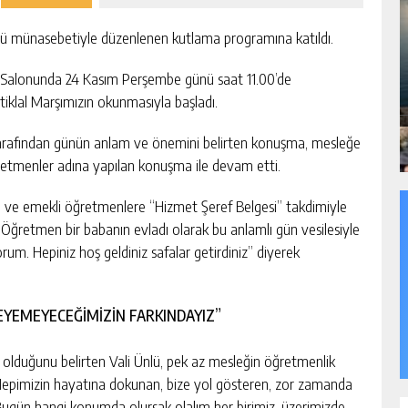
ü münasebetiyle düzenlenen kutlama programına katıldı.
s Salonunda 24 Kasım Perşembe günü saat 11.00’de
tiklal Marşımızın okunmasıyla başladı.
 tarafından günün anlam ve önemini belirten konuşma, mesleğe
etmenler adına yapılan konuşma ile devam etti.
 ve emekli öğretmenlere “Hizmet Şeref Belgesi” takdimiyle
retmen bir babanın evladı olarak bu anlamlı gün vesilesiyle
rum. Hepiniz hoş geldiniz safalar getirdiniz” diyerek
EYEMEYECEĞİMİZİN FARKINDAYIZ”
 olduğunu belirten Vali Ünlü, pek az mesleğin öğretmenlik
 “Hepimizin hayatına dokunan, bize yol gösteren, zor zamanda
ugün hangi konumda olursak olalım her birimiz, üzerimizde