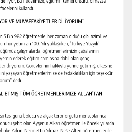
hedefliyor, Bu hedefimize, eğitimin temel unsuru, olmazsa
adelerini kullandı.
YOR VE MUVAFFAKİYETLER DİLİYORUM”
nin 5 Bin 982 öğretmenle, her zaman olduğu gibi azimli ve
umhuriyetimizin 100. Yılı yaklaşırken, ‘Türkiye Yüzyılı’
ttüğümüz çalışmalarda, öğretmenlerimizin çabalarının,
 yemin ederek eğitim camiasına dahil olan genç
er diliyorum. Görevlerinin hakkıyla yerine getirmiş, ülkesine
liğini yaşayan öğretmenlerimize de fedakârlıkları için teşekkür
yorum” dedi.
İHAL ETMİŞ TÜM ÖĞRETMENLERİMİZE ALLAH’TAN
artesi günü bölücü ve alçak terör örgütü mensuplarınca
 sonucu şehit olan Ayşenur Alkan öğretmen ile önceki yıllarda
ybüke Yalçın, Necmettin Yılmaz, Neşe Alten öğretmenler ile