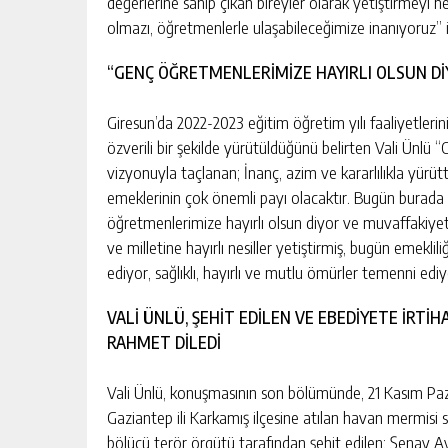
değerlerine sahip çıkan bireyler olarak yetiştirmeyi 
olmazı, öğretmenlerle ulaşabileceğimize inanıyoruz” if
“GENÇ ÖĞRETMENLERİMİZE HAYIRLI OLSUN Dİ
Giresun’da 2022-2023 eğitim öğretim yılı faaliyetleri
özverili bir şekilde yürütüldüğünü belirten Vali Ünlü “C
vizyonuyla taçlanan; İnanç, azim ve kararlılıkla yürü
emeklerinin çok önemli payı olacaktır. Bugün burada
öğretmenlerimize hayırlı olsun diyor ve muvaffakiyetl
ve milletine hayırlı nesiller yetiştirmiş, bugün emekli
ediyor, sağlıklı, hayırlı ve mutlu ömürler temenni edi
VALİ ÜNLÜ, ŞEHİT EDİLEN VE EBEDİYETE İRT
RAHMET DİLEDİ
Vali Ünlü, konuşmasının son bölümünde, 21 Kasım Paz
Gaziantep ili Karkamış ilçesine atılan havan mermisi
bölücü terör örgütü tarafından şehit edilen; Şenay A