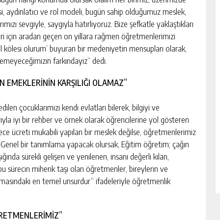
isi, aydınlatıcı ve rol modeli, bugün sahip olduğumuz meslek,
ızı sevgiyle, saygıyla hatırlıyoruz. Bize şefkatle yaklaştıkları
ttikleri için aradan geçen on yıllara rağmen öğretmenlerimizi
yıl kölesi olurum’ buyuran bir medeniyetin mensupları olarak,
emeyeceğimizin farkındayız” dedi.
N EMEKLERİNİN KARŞILIĞI OLAMAZ”
en çocuklarımızı kendi evlatları bilerek, bilgiyi ve
yla iyi bir rehber ve örnek olarak öğrencilerine yol gösteren
dece ücreti mukabili yapılan bir meslek değilse, öğretmenlerimiz
z. Genel bir tanımlama yapacak olursak, Eğitim öğretim; çağın
ığında sürekli gelişen ve yenilenen, insanı değerli kılan,
 bu sürecin mihenk taşı olan öğretmenler, bireylerin ve
masındaki en temel unsurdur” ifadeleriyle öğretmenlik
ĞRETMENLERİMİZ”