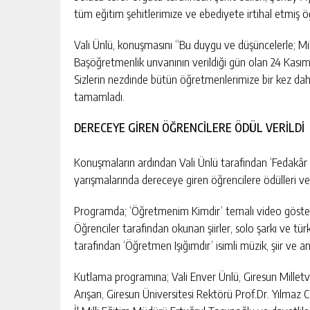
tüm eğitim şehitlerimize ve ebediyete irtihal etmiş ö
Vali Ünlü, konuşmasını “Bu duygu ve düşüncelerle; Mi
Başöğretmenlik unvanının verildiği gün olan 24 Kası
Sizlerin nezdinde bütün öğretmenlerimize bir kez dah
tamamladı.
DERECEYE GİREN ÖĞRENCİLERE ÖDÜL VERİLDİ
Konuşmaların ardından Vali Ünlü tarafından ‘Fedakâr
yarışmalarında dereceye giren öğrencilere ödülleri ver
Programda; ‘Öğretmenim Kimdir’ temalı video gösterim
Öğrenciler tarafından okunan şiirler, solo şarkı ve tür
tarafından ‘Öğretmen Işığımdır’ isimli müzik, şiir ve an
Kutlama programına; Vali Enver Ünlü, Giresun Milletv
Arışan, Giresun Üniversitesi Rektörü Prof.Dr. Yılmaz