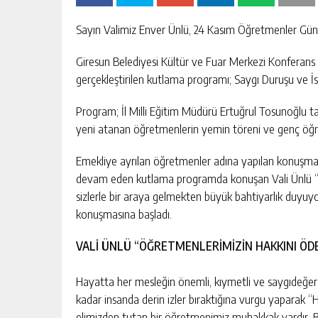
Sayın Valimiz Enver Ünlü, 24 Kasım Öğretmenler Gün
Giresun Belediyesi Kültür ve Fuar Merkezi Konferan
gerçekleştirilen kutlama programı; Saygı Duruşu ve İs
Program; İl Milli Eğitim Müdürü Ertuğrul Tosunoğlu
yeni atanan öğretmenlerin yemin töreni ve genç öğr
Emekliye ayrılan öğretmenler adına yapılan konuşma
devam eden kutlama programda konuşan Vali Ünlü “Öğ
sizlerle bir araya gelmekten büyük bahtiyarlık duyuyo
konuşmasına başladı.
VALİ ÜNLÜ “ÖĞRETMENLERİMİZİN HAKKINI ÖD
Hayatta her mesleğin önemli, kıymetli ve saygıdeğer
kadar insanda derin izler bıraktığına vurgu yaparak
elimizden tutan bir öğretmenimiz muhakkak vardır. B