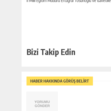
İl Milli Eğitim Müdürü Ertuğrul Tosunoğlu ve davetliler
Bizi Takip Edin
HABER HAKKINDA GÖRÜŞ BELİRT
YORUMU
GÖNDER