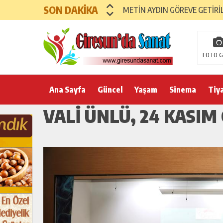
SON DAKİKA
METİN AYDIN GÖREVE GETİRİ
FOTO G
Ana Sayfa
Güncel
Yaşam
Sinema
Tiy
VALI ÜNLÜ, 24 KASI