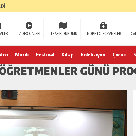
LDİ
ALERİ
VIDEO GALERİ
TRAFİK DURUMU
NÖBETÇİ ECZANELER
CA
atro
Müzik
Festival
Kitap
Koleksiyon
Çocuk
S
M ÖĞRETMENLER GÜNÜ PRO