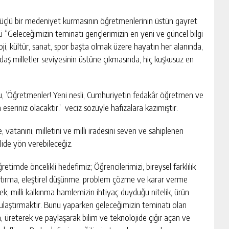
ış güçlü bir medeniyet kurmasının öğretmenlerinin üstün gayret
 “Geleceğimizin teminatı gençlerimizin en yeni ve güncel bilgi
oji, kültür, sanat, spor başta olmak üzere hayatın her alanında,
ş milletler seviyesinin üstüne çıkmasında, hiç kuşkusuz en
 ‘Öğretmenler! Yeni nesli, Cumhuriyetin fedakâr öğretmen ve
zin eseriniz olacaktır.’ veciz sözüyle hafızalara kazımıştır.
vatanını, milletini ve milli iradesini seven ve sahiplenen
lide yön verebileceğiz.
etimde öncelikli hedefimiz; Öğrencilerimizi, bireysel farklılık
aştırma, eleştirel düşünme, problem çözme ve karar verme
erek, milli kalkınma hamlemizin ihtiyaç duyduğu nitelik, ürün
ulaştırmaktır. Bunu yaparken geleceğimizin teminatı olan
en, üreterek ve paylaşarak bilim ve teknolojide çığır açan ve