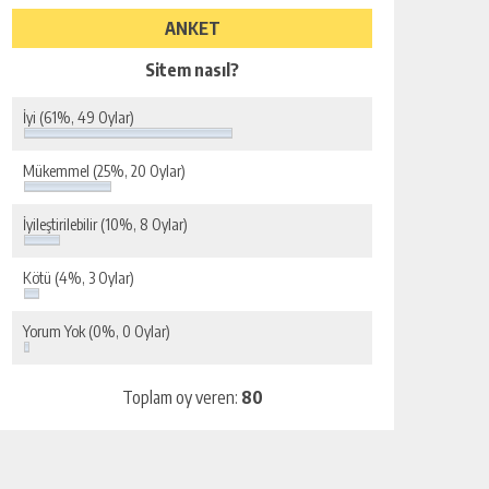
ANKET
Sitem nasıl?
İyi
(61%, 49 Oylar)
Mükemmel
(25%, 20 Oylar)
İyileştirilebilir
(10%, 8 Oylar)
Kötü
(4%, 3 Oylar)
Yorum Yok
(0%, 0 Oylar)
Toplam oy veren:
80