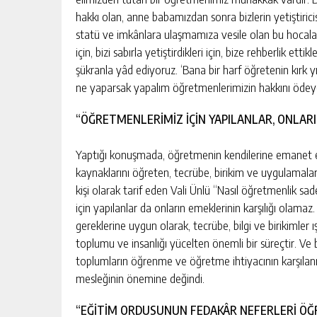
hakkı olan, anne babamızdan sonra bizlerin yetiştiric
statü ve imkânlara ulaşmamıza vesile olan bu hocalarım
için, bizi sabırla yetiştirdikleri için, bize rehberlik e
şükranla yâd ediyoruz. ‘Bana bir harf öğretenin kırk 
ne yaparsak yapalım öğretmenlerimizin hakkını ödey
“ÖĞRETMENLERİMİZ İÇİN YAPILANLAR, ONLARI
Yaptığı konuşmada, öğretmenin kendilerine emanet edil
kaynaklarını öğreten, tecrübe, birikim ve uygulamaları
kişi olarak tarif eden Vali Ünlü “Nasıl öğretmenlik sa
için yapılanlar da onların emeklerinin karşılığı olama
gereklerine uygun olarak, tecrübe, bilgi ve birikimler ış
toplumu ve insanlığı yücelten önemli bir süreçtir. Ve
toplumların öğrenme ve öğretme ihtiyacının karşılan
mesleğinin önemine değindi.
“EĞİTİM ORDUSUNUN FEDAKÂR NEFERLERİ Ö