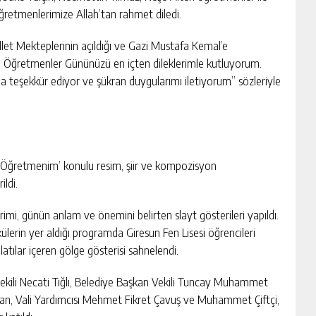
ğretmenlerimize Allah’tan rahmet diledi.
llet Mekteplerinin açıldığı ve Gazi Mustafa Kemal’e
m Öğretmenler Gününüzü en içten dileklerimle kutluyorum.
a teşekkür ediyor ve şükran duygularımı iletiyorum” sözleriyle
 Öğretmenim’ konulu resim, şiir ve kompozisyon
ildi.
i, günün anlam ve önemini belirten slayt gösterileri yapıldı.
külerin yer aldığı programda Giresun Fen Lisesi öğrencileri
latılar içeren gölge gösterisi sahnelendi.
ekili Necati Tığlı, Belediye Başkan Vekili Tuncay Muhammet
 Can, Vali Yardımcısı Mehmet Fikret Çavuş ve Muhammet Çiftçi,