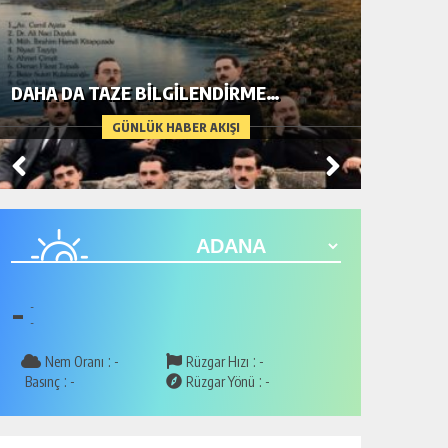
DAHA DA TAZE BİLGİLENDİRME…
METİN A
GÜNLÜK HABER AKIŞI
-
-
-
:
:
Nem Oranı
-
Rüzgar Hızı
-
:
:
Basınç
-
Rüzgar Yönü
-