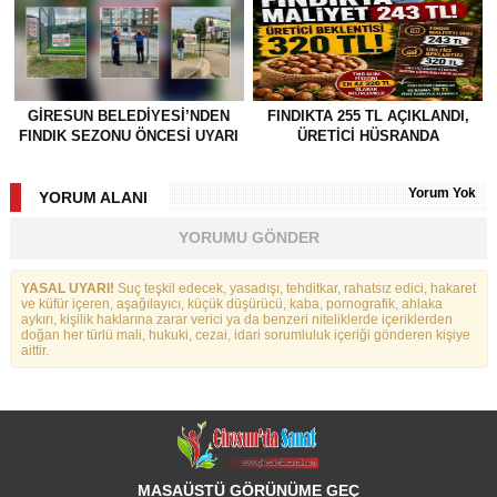
GİRESUN BELEDİYESİ’NDEN
FINDIKTA 255 TL AÇIKLANDI,
FINDIK SEZONU ÖNCESİ UYARI
ÜRETİCİ HÜSRANDA
Yorum Yok
YORUM ALANI
YORUMU GÖNDER
YASAL UYARI!
Suç teşkil edecek, yasadışı, tehditkar, rahatsız edici, hakaret
ve küfür içeren, aşağılayıcı, küçük düşürücü, kaba, pornografik, ahlaka
aykırı, kişilik haklarına zarar verici ya da benzeri niteliklerde içeriklerden
doğan her türlü mali, hukuki, cezai, idari sorumluluk içeriği gönderen kişiye
aittir.
MASAÜSTÜ GÖRÜNÜME GEÇ