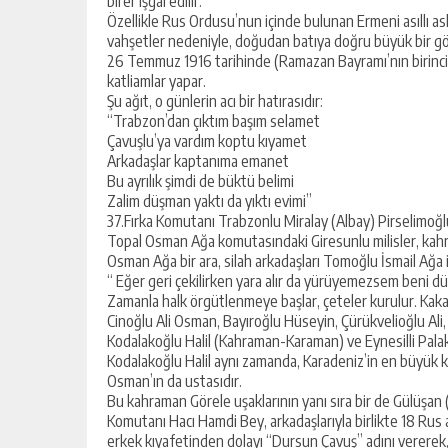
birer işgal edilir.
Özellikle Rus Ordusu’nun içinde bulunan Ermeni asıllı aske
vahşetler nedeniyle, doğudan batıya doğru büyük bir gö
26 Temmuz 1916 tarihinde (Ramazan Bayramı’nın birinci 
katliamlar yapar.
Şu ağıt, o günlerin acı bir hatırasıdır:
“Trabzon’dan çıktım başım selamet
Çavuşlu’ya vardım koptu kıyamet
Arkadaşlar kaptanıma emanet
Bu ayrılık şimdi de büktü belimi
Zalim düşman yaktı da yıktı evimi”
37.Fırka Komutanı Trabzonlu Miralay (Albay) Pirselimoğl
Topal Osman Ağa komutasındaki Giresunlu milisler, kahr
Osman Ağa bir ara, silah arkadaşları Tomoğlu İsmail Ağa
“ Eğer geri çekilirken yara alır da yürüyemezsem beni d
Zamanla halk örgütlenmeye başlar, çeteler kurulur. Kakal
Cinoğlu Ali Osman, Bayıroğlu Hüseyin, Çürükvelioğlu Al
Kodalakoğlu Halil (Kahraman-Karaman) ve Eynesilli Palakoğl
Kodalakoğlu Halil aynı zamanda, Karadeniz’in en büyük 
Osman’ın da ustasıdır.
Bu kahraman Görele uşaklarının yanı sıra bir de Gülüşan (M
Komutanı Hacı Hamdi Bey, arkadaşlarıyla birlikte 18 Rus
erkek kıyafetinden dolayı “Dursun Çavuş” adını vererek, 