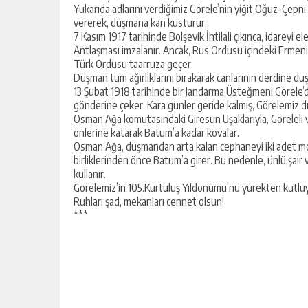
Yukarıda adlarını verdiğimiz Görele’nin yiğit Oğuz-Çepni 
vererek, düşmana kan kusturur.
7 Kasım 1917 tarihinde Bolşevik İhtilali çıkınca, idareyi e
Antlaşması imzalanır. Ancak, Rus Ordusu içindeki Ermeni
Türk Ordusu taarruza geçer.
Düşman tüm ağırlıklarını bırakarak canlarının derdine düş
13 Şubat 1918 tarihinde bir Jandarma Üsteğmeni Görele’d
gönderine çeker. Kara günler geride kalmış, Görelemiz 
Osman Ağa komutasındaki Giresun Uşaklarıyla, Göreleli ve 
önlerine katarak Batum’a kadar kovalar.
Osman Ağa, düşmandan arta kalan cephaneyi iki adet mo
birliklerinden önce Batum’a girer. Bu nedenle, ünlü şair
kullanır.
Görelemiz’in 105.Kurtuluş Yıldönümü’nü yürekten kutluyo
Ruhları şad, mekanları cennet olsun!
***