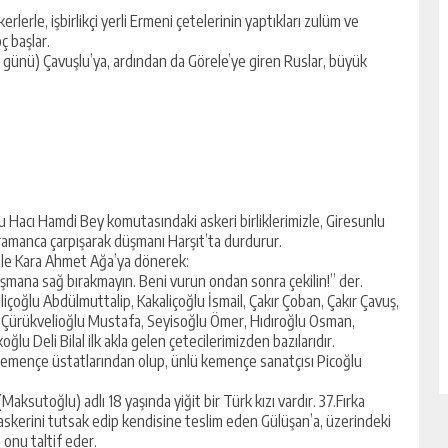
rlerle, işbirlikçi yerli Ermeni çetelerinin yaptıkları zulüm ve
ç başlar.
günü) Çavuşlu’ya, ardından da Görele’ye giren Ruslar, büyük
u Hacı Hamdi Bey komutasındaki askeri birliklerimizle, Giresunlu
amanca çarpışarak düşmanı Harşıt’ta durdurur.
 ile Kara Ahmet Ağa’ya dönerek:
üşmana sağ bırakmayın. Beni vurun ondan sonra çekilin!” der.
içoğlu Abdülmuttalip, Kakaliçoğlu İsmail, Çakır Çoban, Çakır Çavuş,
i, Çürükvelioğlu Mustafa, Seyisoğlu Ömer, Hıdıroğlu Osman,
u Deli Bilal ilk akla gelen çetecilerimizden bazılarıdır.
kemençe üstatlarından olup, ünlü kemençe sanatçısı Picoğlu
aksutoğlu) adlı 18 yaşında yiğit bir Türk kızı vardır. 37.Fırka
 askerini tutsak edip kendisine teslim eden Gülüşan’a, üzerindeki
onu taltif eder.