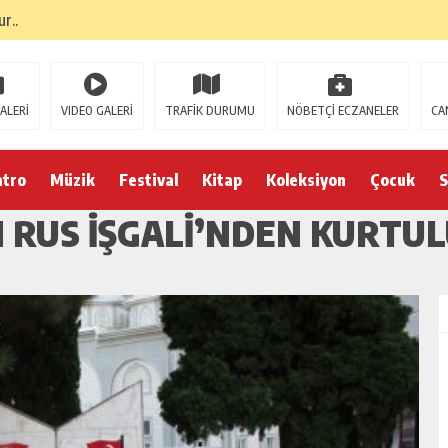
r..
ALERİ
VIDEO GALERİ
TRAFİK DURUMU
NÖBETÇİ ECZANELER
CA
atro
Müzik
Festival
Kitap
Koleksiyon
Çocuk
S
N RUS İŞGALİ’NDEN KURTU