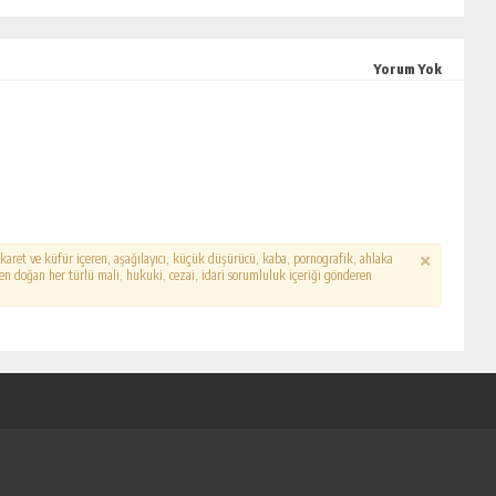
Yorum Yok
hakaret ve küfür içeren, aşağılayıcı, küçük düşürücü, kaba, pornografik, ahlaka
erden doğan her türlü mali, hukuki, cezai, idari sorumluluk içeriği gönderen