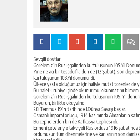
Sevgili dostlar!
Görelemiz’in Rus işgalinden kurtuluşunun 105.Yıl Dönümü
Yine ne acı bir tesadüf ki dün de (12 Şubat), son deprem
kurtuluşunun 103.Yıl dönümü idi.
Ülkece yasta olduğumuz için haliyle mutat törenler de y
Bu halet-i ruhiye içinde okunur mu, okunmaz mı bilme
Görelemiz’in Rus işgalinden kurtuluşunun 105. Yıl dönümü
Buyurun, birlikte okuyalım:
28 Temmuz 1914 tarihinde I.Dünya Savaşı başlar.
Osmanlı İmparatorluğu, 1914 kasımında Almanlar’ın safın
Bu cephelerden biri de Kafkasya Cephesi idi.
Ermeni çeteleriyle takviyeli Rus ordusu 1916 şubatında bü
ordumuzun tüm direnmelerine ve kanlarının son damlası