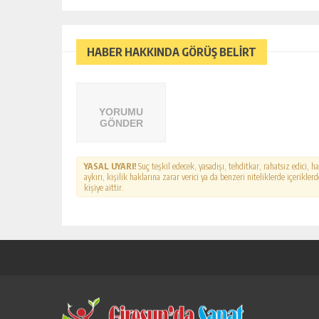
HABER HAKKINDA GÖRÜŞ BELİRT
YORUMU
GÖNDER
YASAL UYARI!
Suç teşkil edecek, yasadışı, tehditkar, rahatsız edici, 
aykırı, kişilik haklarına zarar verici ya da benzeri niteliklerde içerikl
kişiye aittir.