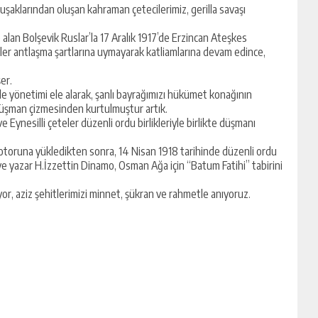
uşaklarından oluşan kahraman çetecilerimiz, gerilla savaşı
le alan Bolşevik Ruslar’la 17 Aralık 1917’de Erzincan Ateşkes
ler antlaşma şartlarına uymayarak katliamlarına devam edince,
er.
e yönetimi ele alarak, şanlı bayrağımızı hükümet konağının
düşman çizmesinden kurtulmuştur artık.
Eynesilli çeteler düzenli ordu birlikleriyle birlikte düşmanı
toruna yükledikten sonra, 14 Nisan 1918 tarihinde düzenli ordu
 ve yazar H.İzzettin Dinamo, Osman Ağa için “Batum Fatihi” tabirini
r, aziz şehitlerimizi minnet, şükran ve rahmetle anıyoruz.