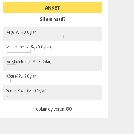
ANKET
Sitem nasıl?
İyi
(61%, 49 Oylar)
Mükemmel
(25%, 20 Oylar)
İyileştirilebilir
(10%, 8 Oylar)
Kötü
(4%, 3 Oylar)
Yorum Yok
(0%, 0 Oylar)
Toplam oy veren:
80