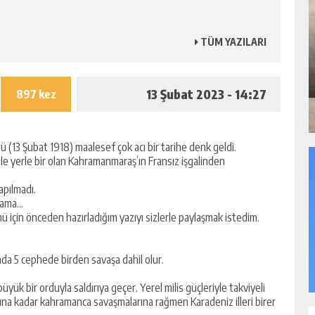
TÜM YAZILARI
13 Şubat 2023 - 14:27
897 kez
 (13 Şubat 1918) maalesef çok acı bir tarihe denk geldi.
le yerle bir olan Kahramanmaraş’ın Fransız işgalinden
apılmadı.
m ama…
 için önceden hazırladığım yazıyı sizlerle paylaşmak istedim.
da 5 cephede birden savaşa dahil olur.
yük bir orduyla saldırıya geçer. Yerel milis güçleriyle takviyeli
na kadar kahramanca savaşmalarına rağmen Karadeniz illeri birer