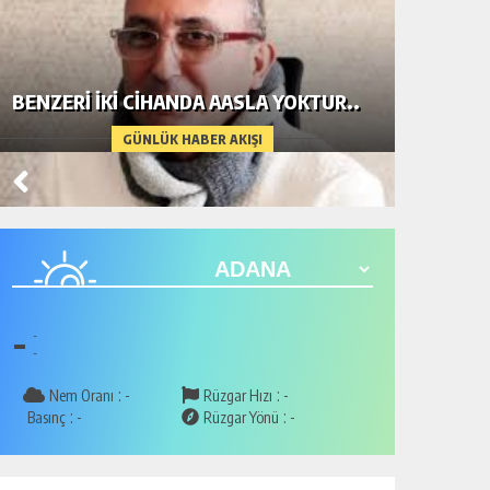
TOLGA E
BENZERI İKI CIHANDA AASLA YOKTUR..
KIZILT
ETKİNL
GÜNLÜK HABER AKIŞI
-
-
-
:
:
Nem Oranı
-
Rüzgar Hızı
-
:
:
Basınç
-
Rüzgar Yönü
-