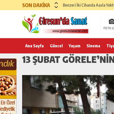
SON DAKİKA
Benzeri İki Cihanda Aasla Yoktu
FOTO G
Ana Sayfa
Güncel
Yaşam
Sinema
Tiy
13 ŞUBAT GÖRELE’Nİ