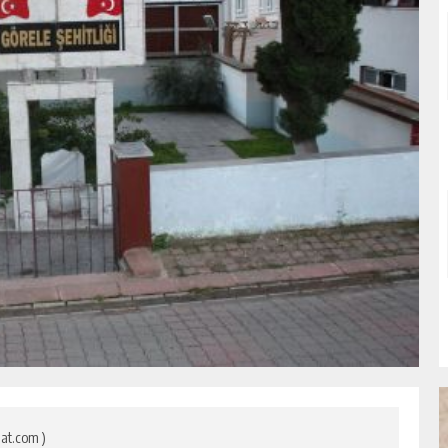
at.com )