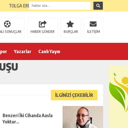
TOLGA ERENER’İN GİRİŞİMLERİYLE KIZILTAŞ KUR’AN KURSU’N
NLI SONUÇLAR
HABER GÖNDER
BURÇLAR
İLETİŞİM
por
Yazarlar
Canlı Yayın
LUŞU
İLGİNİZİ ÇEKEBİLİR
Benzeri İki Cihanda Aasla
Yoktur..