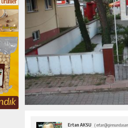
Ertan AKSU
( ertan@giresundasan