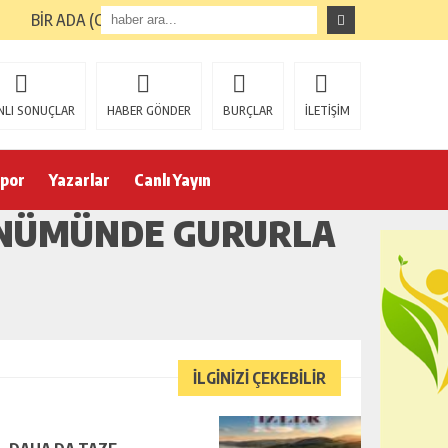
BİR ADA (GİRESUN ADASI) TURUNUN ARDINDAN
NLI SONUÇLAR
HABER GÖNDER
BURÇLAR
İLETİŞİM
por
Yazarlar
Canlı Yayın
DÖNÜMÜNDE GURURLA
İLGİNİZİ ÇEKEBİLİR