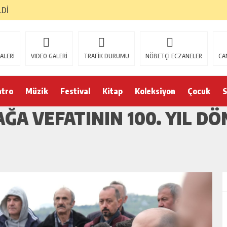
LDİ
ALERİ
VIDEO GALERİ
TRAFİK DURUMU
NÖBETÇİ ECZANELER
CA
atro
Müzik
Festival
Kitap
Koleksiyon
Çocuk
S
AĞA VEFATININ 100. YIL 