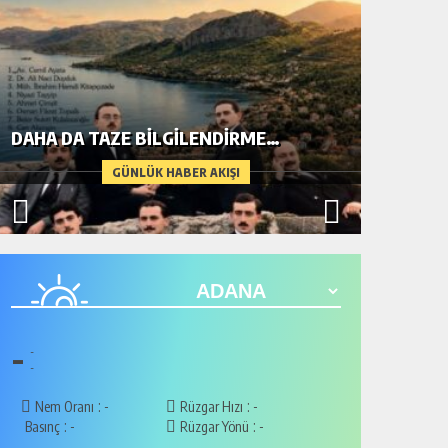
DAHA DA TAZE BİLGİLENDİRME…
METİN A
GÜNLÜK HABER AKIŞI
-
-
-
:
:
Nem Oranı
-
Rüzgar Hızı
-
:
:
Basınç
-
Rüzgar Yönü
-