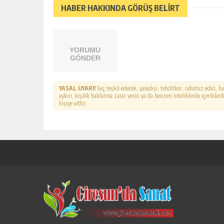
HABER HAKKINDA GÖRÜŞ BELİRT
YORUMU
GÖNDER
YASAL UYARI!
Suç teşkil edecek, yasadışı, tehditkar, rahatsız edici, 
aykırı, kişilik haklarına zarar verici ya da benzeri niteliklerde içerikl
kişiye aittir.