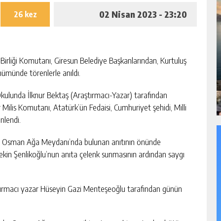
02 Nisan 2023 - 23:20
26 kez
 Birliği Komutanı, Giresun Belediye Başkanlarından, Kurtuluş
münde törenlerle anıldı.
kulunda İlknur Bektaş (Araştırmacı-Yazar) tarafından
 Milis Komutanı, Atatürk’ün Fedaisi, Cumhuriyet şehidi, Milli
nlendi.
iği Osman Ağa Meydanı’nda bulunan anıtının önünde
ekin Şenlikoğlu’nun anıta çelenk sunmasının ardından saygı
ştırmacı yazar Hüseyin Gazi Menteşeoğlu tarafından günün