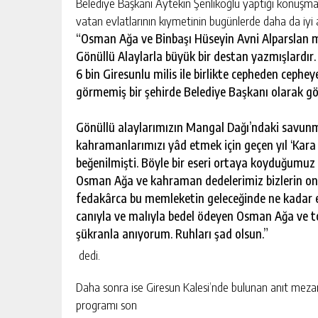
Belediye Başkanı Aytekin Şenlikoğlu yaptığı konuş
vatan evlatlarının kıymetinin bugünlerde daha da iyi an
“Osman Ağa ve Binbaşı Hüseyin Avni Alparslan mil
Gönüllü Alaylarla büyük bir destan yazmışlardır
6 bin Giresunlu milis ile birlikte cepheden ceph
görmemiş bir şehirde Belediye Başkanı olarak 
Gönüllü alaylarımızın Mangal Dağı’ndaki savunm
kahramanlarımızı yâd etmek için geçen yıl ‘Kara Z
beğenilmişti. Böyle bir eseri ortaya koyduğumuz
Osman Ağa ve kahraman dedelerimiz bizlerin onu
fedakârca bu memleketin geleceğinde ne kadar etk
canıyla ve malıyla bedel ödeyen Osman Ağa ve t
şükranla anıyorum. Ruhları şad olsun.”
dedi.
Daha sonra ise Giresun Kalesi’nde bulunan anıt meza
programı son