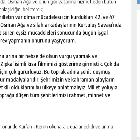
mada, Osman Ağa ve onun gibi vatanına hizmet eden bütün
laşıldığını belirterek;
letin var olma mücadelesi için kurdukları 42. ve 47.
. Osman Ağa ve silah arkadaşlarının Kurtuluş Savaşı’nda
eye süren eşsiz mücadeleleri sonucunda bugün işgal
görev yapmanın onurunu yaşıyorum.
alarına bir nebze de olsun vurgu yapmak ve
ıpka’ isimli kısa filmimizi gösterime girmiştik. Çok da
 için çok gururluyuz. Bu toprak adına şehit düşmüş
r madalyalarıdır. Şehrimizin ve kahraman alayların
ili olduklarını bu ülkeye anlatmalıyız. Millet yoluyla
oprağa düşen tüm şehitlerimizi rahmet, minnet ve
r önünde Kur’an-ı Kerim okunarak, dualar edildi ve anma