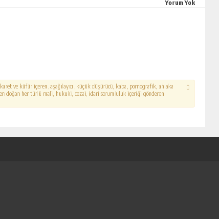
Yorum Yok
hakaret ve küfür içeren, aşağılayıcı, küçük düşürücü, kaba, pornografik, ahlaka
erden doğan her türlü mali, hukuki, cezai, idari sorumluluk içeriği gönderen