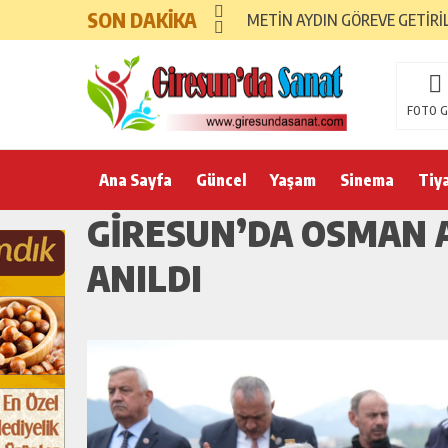
SON DAKİKA
METİN AYDIN GÖREVE GETİRİ
FOTO G
Ana Sayfa
Güncel
Yaşam
Sinema
Tiy
GİRESUN’DA OSMAN 
ANILDI