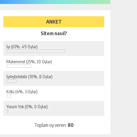
ANKET
Sitem nasıl?
İyi
(61%, 49 Oylar)
Mükemmel
(25%, 20 Oylar)
İyileştirilebilir
(10%, 8 Oylar)
Kötü
(4%, 3 Oylar)
Yorum Yok
(0%, 0 Oylar)
Toplam oy veren:
80