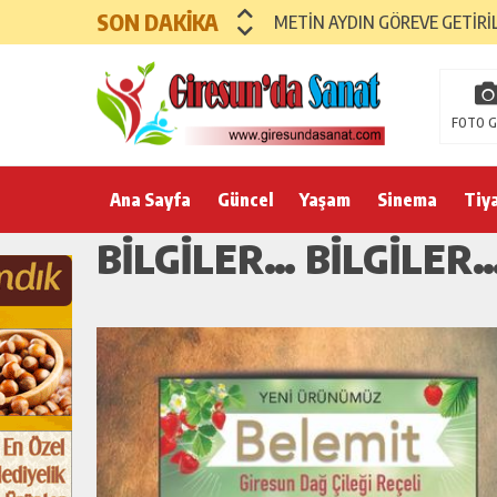
SON DAKİKA
METİN AYDIN GÖREVE GETİRİ
FOTO G
Ana Sayfa
Güncel
Yaşam
Sinema
Tiy
BILGILER… BILGILER