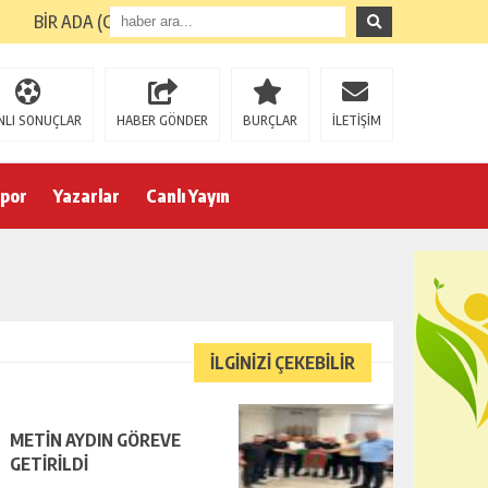
BİR ADA (GİRESUN ADASI) TURUNUN ARDINDAN
NLI SONUÇLAR
HABER GÖNDER
BURÇLAR
İLETİŞİM
por
Yazarlar
Canlı Yayın
İLGİNİZİ ÇEKEBİLİR
METİN AYDIN GÖREVE
GETİRİLDİ