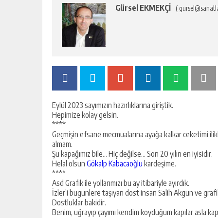
Gürsel EKMEKÇİ
( gursel@sanatl
Eylül 2023 sayımızın hazırlıklarına giriştik.
Hepimize kolay gelsin.
****
Geçmişin efsane mecmualarına ayağa kalkar ceketimi ili
almam.
Şu kapağımız bile… Hiç değilse… Son 20 yılın en iyisidir.
Helal olsun
Gökalp Kabacaoğlu
kardeşime.
****
Asd Grafik ile yollarımızı bu ay itibariyle ayırdık.
İzler’i bugünlere taşıyan dost insan Salih Akgün ve graf
Dostluklar bakidir.
Benim, uğrayıp çayımı kendim koyduğum kapılar asla ka