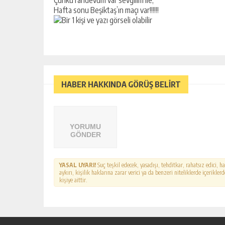
Çünkü randevum var sevgilim ile;
Hafta sonu Beşiktaş’ın maçı var!!!!!!
HABER HAKKINDA GÖRÜŞ BELİRT
YORUMU
GÖNDER
YASAL UYARI!
Suç teşkil edecek, yasadışı, tehditkar, rahatsız edici, 
aykırı, kişilik haklarına zarar verici ya da benzeri niteliklerde içerikl
kişiye aittir.