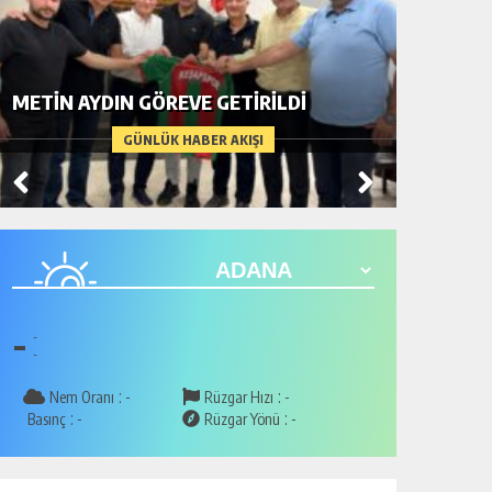
BİR AD
METİN AYDIN GÖREVE GETİRİLDİ
ARDIND
GÜNLÜK HABER AKIŞI
-
-
-
:
:
Nem Oranı
-
Rüzgar Hızı
-
:
:
Basınç
-
Rüzgar Yönü
-