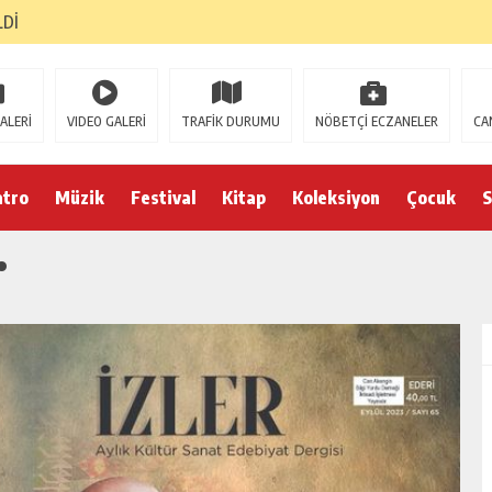
LDİ
ALERİ
VIDEO GALERİ
TRAFİK DURUMU
NÖBETÇİ ECZANELER
CA
atro
Müzik
Festival
Kitap
Koleksiyon
Çocuk
S
…