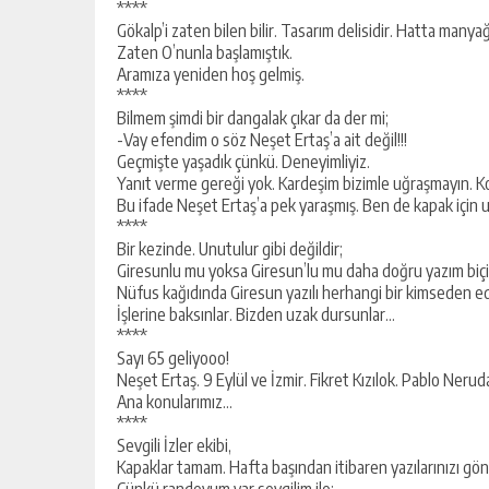
****
Gökalp’i zaten bilen bilir. Tasarım delisidir. Hatta manya
Zaten O’nunla başlamıştık.
Aramıza yeniden hoş gelmiş.
****
Bilmem şimdi bir dangalak çıkar da der mi;
-Vay efendim o söz Neşet Ertaş’a ait değil!!!
Geçmişte yaşadık çünkü. Deneyimliyiz.
Yanıt verme gereği yok. Kardeşim bizimle uğraşmayın. Kol
Bu ifade Neşet Ertaş’a pek yaraşmış. Ben de kapak içi
****
Bir kezinde. Unutulur gibi değildir;
Giresunlu mu yoksa Giresun’lu mu daha doğru yazım biçi
Nüfus kağıdında Giresun yazılı herhangi bir kimseden ed
İşlerine baksınlar. Bizden uzak dursunlar…
****
Sayı 65 geliyooo!
Neşet Ertaş. 9 Eylül ve İzmir. Fikret Kızılok. Pablo Neru
Ana konularımız…
****
Sevgili İzler ekibi,
Kapaklar tamam. Hafta başından itibaren yazılarınızı gön