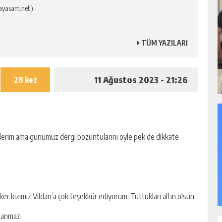
ayasam.net )
TÜM YAZILARI
11 Ağustos 2023 - 21:26
28 kez
klerim ama günümüz dergi bozuntularını öyle pek de dikkate
iker kızımız Vildan’a çok teşekkür ediyorum. Tuttukları altın olsun.
panmaz.