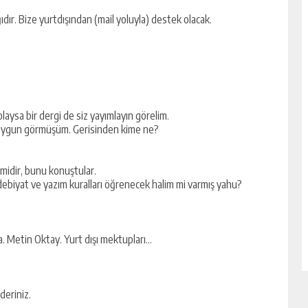
ğıdır. Bize yurtdışından (mail yoluyla) destek olacak.
aysa bir dergi de siz yayımlayın görelim.
n uygun görmüşüm. Gerisinden kime ne?
midir, bunu konuştular.
ebiyat ve yazım kuralları öğrenecek halim mi varmış yahu?
da. Metin Oktay. Yurt dışı mektupları…
deriniz.