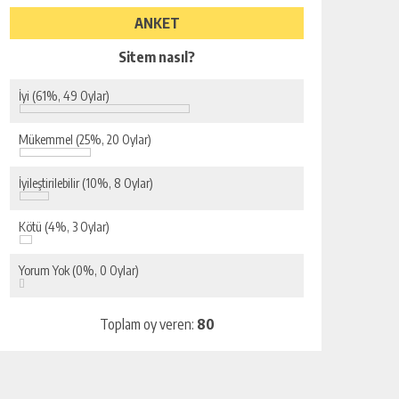
ANKET
Sitem nasıl?
İyi
(61%, 49 Oylar)
Mükemmel
(25%, 20 Oylar)
İyileştirilebilir
(10%, 8 Oylar)
Kötü
(4%, 3 Oylar)
Yorum Yok
(0%, 0 Oylar)
Toplam oy veren:
80