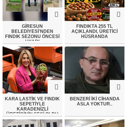
GİRESUN
FINDIKTA 255 TL
BELEDİYESİ’NDEN
AÇIKLANDI, ÜRETİCİ
FINDIK SEZONU ÖNCESİ
HÜSRANDA
UYARI
KARA LASTİK VE FINDIK
BENZERI IKI CIHANDA
SEPETİYLE
ASLA YOKTUR..
KARADENİZLİ
ÜRETİCİNİN SESİ OLDU