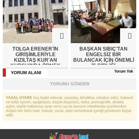
TOLGA ERENER’İN
BAŞKAN SIBIÇ’TAN
GİRİŞİMLERİYLE
ENGELSIZ BIR
KIZILTAŞ KUR’AN
BULANCAK İÇIN ÖNEMLI
KURSU’NDA ÖRNEK
İŞ BIRLIĞI
ETKİNLİK
Yorum Yok
YORUM ALANI
YORUMU GÖNDER
YASAL UYARI!
Suç teşkil edecek, yasadışı, tehditkar, rahatsız edici, hakaret
ve küfür içeren, aşağılayıcı, küçük düşürücü, kaba, pornografik, ahlaka
aykırı, kişilik haklarına zarar verici ya da benzeri niteliklerde içeriklerden
doğan her türlü mali, hukuki, cezai, idari sorumluluk içeriği gönderen kişiye
aittir.