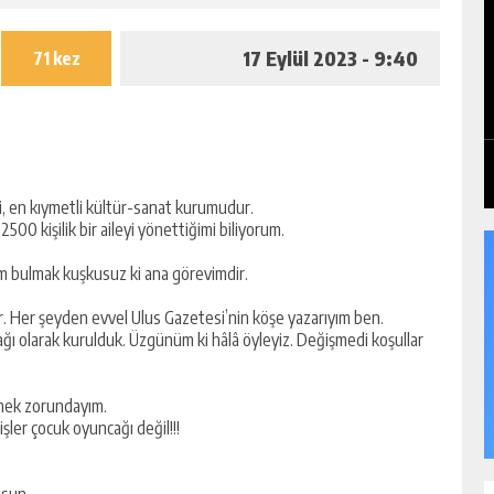
17 Eylül 2023 - 9:40
71 kez
li, en kıymetli kültür-sanat kurumudur.
00 kişilik bir aileyi yönettiğimi biliyorum.
üm bulmak kuşkusuz ki ana görevimdir.
ir. Her şeyden evvel Ulus Gazetesi’nin köşe yazarıyım ben.
ğı olarak kurulduk. Üzgünüm ki hâlâ öyleyiz. Değişmedi koşullar
rmek zorundayım.
şler çocuk oyuncağı değil!!!
esun.