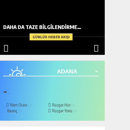
DAHA DA TAZE BİLGİLENDİRME…
METİN A
GÜNLÜK HABER AKIŞI
-
-
-
:
:
Nem Oranı
-
Rüzgar Hızı
-
:
:
Basınç
-
Rüzgar Yönü
-