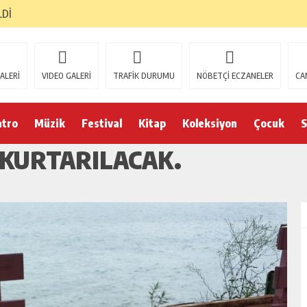
LDİ
ALERİ
VIDEO GALERİ
TRAFİK DURUMU
NÖBETÇİ ECZANELER
CA
atro
Müzik
Festival
Kitap
Koleksiyon
Çocuk
S
 KURTARILACAK.