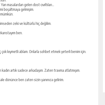
Yan masalardan gelen dost cıvıltıları…
mi boşaltmaya gelmişim.
ne mümkün.
Kimseden zeki ve kültürlü hiç değilim.
frekanstayım ben.
ç çok kıymetli ablam. Onlarla sohbet etmek yeterli benim için.
ığım kadın artık sadece arkadaşım. Zaten travma atlatmışım.
le dönünce ben zaten sizin yanınıza gelirim.