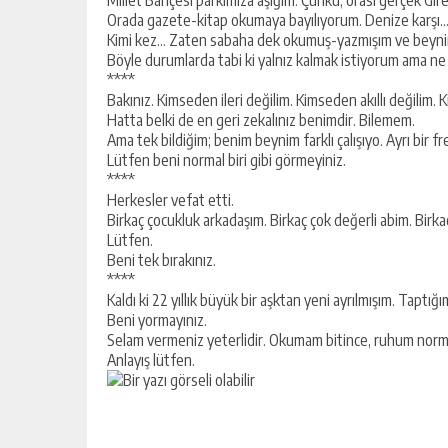
Orada gazete-kitap okumaya bayılıyorum. Denize karşı… 
Kimi kez… Zaten sabaha dek okumuş-yazmışım ve beyni
Böyle durumlarda tabi ki yalnız kalmak istiyorum ama 
****
Bakınız. Kimseden ileri değilim. Kimseden akıllı değilim. 
Hatta belki de en geri zekalınız benimdir. Bilemem.
Ama tek bildiğim; benim beynim farklı çalışıyo. Ayrı bir 
Lütfen beni normal biri gibi görmeyiniz.
****
Herkesler vefat etti.
Birkaç çocukluk arkadaşım. Birkaç çok değerli abim. Birka
Lütfen.
Beni tek bırakınız.
****
Kaldı ki 22 yıllık büyük bir aşktan yeni ayrılmışım. Tapt
Beni yormayınız.
Selam vermeniz yeterlidir. Okumam bitince, ruhum norma
Anlayış lütfen.