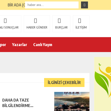
BİR ADA (GİRESUN ADASI) TURUNUN ARDINDAN
NLI SONUÇLAR
HABER GÖNDER
BURÇLAR
İLETİŞİM
por
Yazarlar
Canlı Yayın
İLGİNİZİ ÇEKEBİLİR
DAHA DA TAZE
BİLGİLENDİRME…