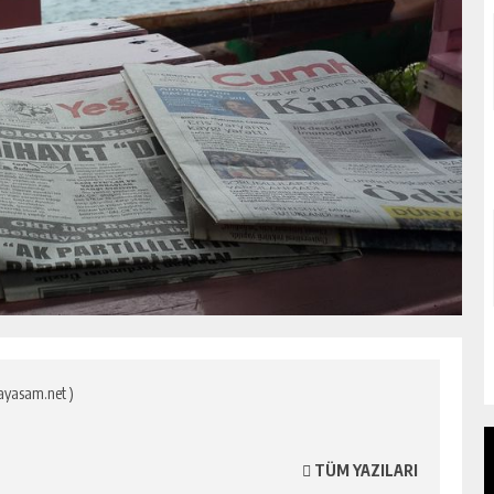
ayasam.net )
TÜM YAZILARI