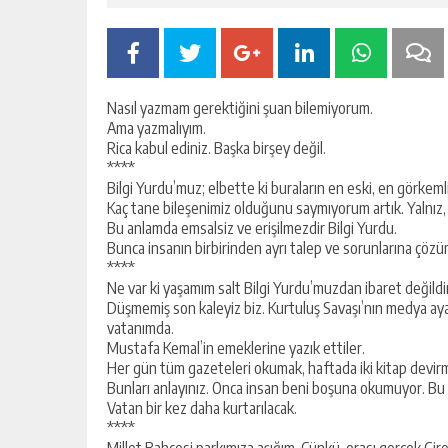
Nasıl yazmam gerektiğini şuan bilemiyorum.
Ama yazmalıyım.
Rica kabul ediniz. Başka birşey değil.
****
Bilgi Yurdu’muz; elbette ki buraların en eski, en görkem
Kaç tane bileşenimiz olduğunu saymıyorum artık. Yalnız, 25
Bu anlamda emsalsiz ve erişilmezdir Bilgi Yurdu.
Bunca insanın birbirinden ayrı talep ve sorunlarına çöz
****
Ne var ki yaşamım salt Bilgi Yurdu’muzdan ibaret değild
Düşmemiş son kaleyiz biz. Kurtuluş Savaşı’nın medya aya
vatanımda.
Mustafa Kemal’in emeklerine yazık ettiler.
Her gün tüm gazeteleri okumak, haftada iki kitap devi
Bunları anlayınız. Onca insan beni boşuna okumuyor. Bu i
Vatan bir kez daha kurtarılacak.
****
Millet Bahçesi parkımıza aşığım. Çünkü, orası gerçek Gir