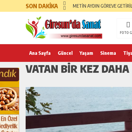
SON DAKİKA
METİN AYDIN GÖREVE GETİRİ
FOTO G
Ana Sayfa
Güncel
Yaşam
Sinema
Tiy
VATAN BIR KEZ DAHA