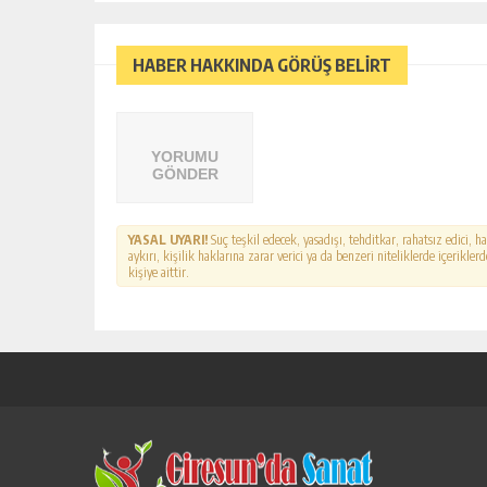
HABER HAKKINDA GÖRÜŞ BELİRT
YORUMU
GÖNDER
YASAL UYARI!
Suç teşkil edecek, yasadışı, tehditkar, rahatsız edici, 
aykırı, kişilik haklarına zarar verici ya da benzeri niteliklerde içerikl
kişiye aittir.