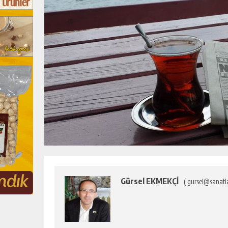
Gürsel EKMEKÇİ
( gursel@sanatl