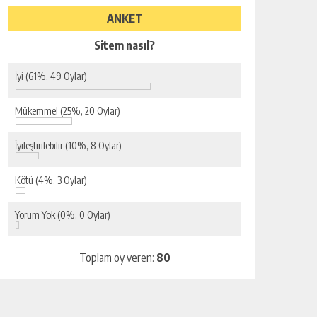
ANKET
Sitem nasıl?
İyi
(61%, 49 Oylar)
Mükemmel
(25%, 20 Oylar)
İyileştirilebilir
(10%, 8 Oylar)
Kötü
(4%, 3 Oylar)
Yorum Yok
(0%, 0 Oylar)
Toplam oy veren:
80