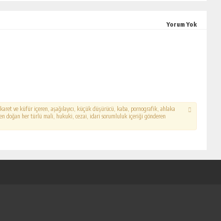
Yorum Yok
hakaret ve küfür içeren, aşağılayıcı, küçük düşürücü, kaba, pornografik, ahlaka
erden doğan her türlü mali, hukuki, cezai, idari sorumluluk içeriği gönderen