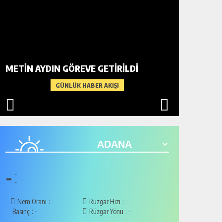
BİR AD
METİN AYDIN GÖREVE GETİRİLDİ
ARDIND
GÜNLÜK HABER AKIŞI
-
-
-
:
:
Nem Oranı
-
Rüzgar Hızı
-
:
:
Basınç
-
Rüzgar Yönü
-