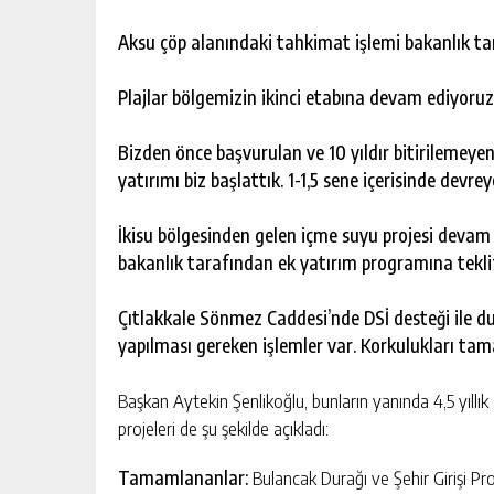
Aksu çöp alanındaki tahkimat işlemi bakanlık tar
Plajlar bölgemizin ikinci etabına devam ediyoruz
Bizden önce başvurulan ve 10 yıldır bitirilemeyen 
yatırımı biz başlattık. 1-1,5 sene içerisinde devre
İkisu bölgesinden gelen içme suyu projesi devam e
bakanlık tarafından ek yatırım programına teklif
Çıtlakkale Sönmez Caddesi’nde DSİ desteği ile du
yapılması gereken işlemler var. Korkulukları tam
Başkan Aytekin Şenlikoğlu, bunların yanında 4,5 yıllı
projeleri de şu şekilde açıkladı:
Tamamlananlar:
Bulancak Durağı ve Şehir Girişi Pr