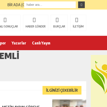
BİR ADA (GİRESUN ADASI) TURUNUN ARDINDAN
NLI SONUÇLAR
HABER GÖNDER
BURÇLAR
İLETİŞİM
por
Yazarlar
Canlı Yayın
EMLİ
İLGİNİZİ ÇEKEBİLİR