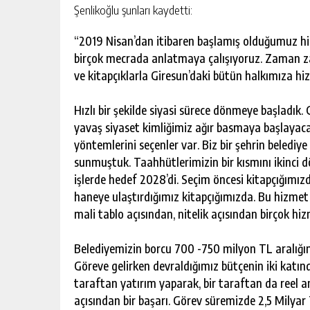
Şenlikoğlu şunları kaydetti:
“2019 Nisan’dan itibaren başlamış olduğumuz h
birçok mecrada anlatmaya çalışıyoruz. Zaman zama
ve kitapçıklarla Giresun’daki bütün halkımıza hiz
Hızlı bir şekilde siyasi sürece dönmeye başladık
yavaş siyaset kimliğimiz ağır basmaya başlayac
yöntemlerini seçenler var. Biz bir şehrin belediy
sunmuştuk. Taahhütlerimizin bir kısmını ikinci 
işlerde hedef 2028’di. Seçim öncesi kitapçığımız
haneye ulaştırdığımız kitapçığımızda. Bu hizmet k
mali tablo açısından, nitelik açısından birçok hiz
Belediyemizin borcu 700 -750 milyon TL aralığı
Göreve gelirken devraldığımız bütçenin iki katınd
taraftan yatırım yaparak, bir taraftan da reel 
açısından bir başarı. Görev süremizde 2,5 Milyar 