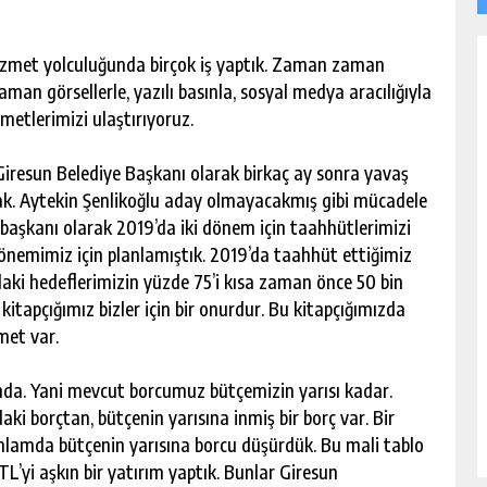
izmet yolculuğunda birçok iş yaptık. Zaman zaman
n görsellerle, yazılı basınla, sosyal medya aracılığıyla
metlerimizi ulaştırıyoruz.
. Giresun Belediye Başkanı olarak birkaç ay sonra yavaş
ak. Aytekin Şenlikoğlu aday olmayacakmış gibi mücadele
e başkanı olarak 2019’da iki dönem için taahhütlerimizi
dönemimiz için planlamıştık. 2019’da taahhüt ettiğimiz
daki hedeflerimizin yüzde 75’i kısa zaman önce 50 bin
itapçığımız bizler için bir onurdur. Bu kitapçığımızda
met var.
nda. Yani mevcut borcumuz bütçemizin yarısı kadar.
aki borçtan, bütçenin yarısına inmiş bir borç var. Bir
anlamda bütçenin yarısına borcu düşürdük. Bu mali tablo
TL’yi aşkın bir yatırım yaptık. Bunlar Giresun