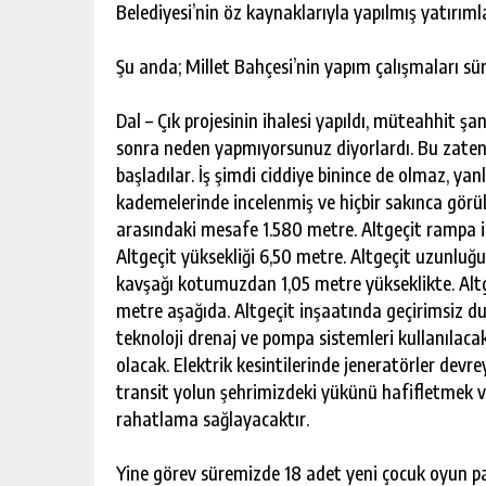
Belediyesi’nin öz kaynaklarıyla yapılmış yatırımla
Şu anda; Millet Bahçesi’nin yapım çalışmaları s
Dal – Çık projesinin ihalesi yapıldı, müteahhit 
sonra neden yapmıyorsunuz diyorlardı. Bu zaten 
başladılar. İş şimdi ciddiye binince de olmaz, ya
kademelerinde incelenmiş ve hiçbir sakınca görül
arasındaki mesafe 1.580 metre. Altgeçit rampa i
Altgeçit yüksekliği 6,50 metre. Altgeçit uzunlu
kavşağı kotumuzdan 1,05 metre yükseklikte. Alt
metre aşağıda. Altgeçit inşaatında geçirimsiz duv
teknoloji drenaj ve pompa sistemleri kullanılaca
olacak. Elektrik kesintilerinde jeneratörler devre
transit yolun şehrimizdeki yükünü hafifletmek ve
rahatlama sağlayacaktır.
Yine görev süremizde 18 adet yeni çocuk oyun p