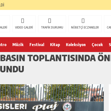
LDİ
ALERİ
VIDEO GALERİ
TRAFİK DURUMU
NÖBETÇİ ECZANELER
CA
atro
Müzik
Festival
Kitap
Koleksiyon
Çocuk
S
 BASIN TOPLANTISINDA ÖN
LUNDU