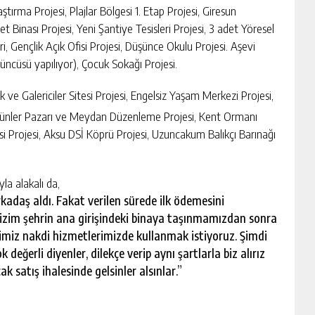
ırma Projesi, Plajlar Bölgesi 1. Etap Projesi, Giresun
et Binası Projesi, Yeni Şantiye Tesisleri Projesi, 3 adet Yöresel
ri, Gençlik Açık Ofisi Projesi, Düşünce Okulu Projesi. Aşevi
rdüncüsü yapılıyor), Çocuk Sokağı Projesi.
e Galericiler Sitesi Projesi, Engelsiz Yaşam Merkezi Projesi,
 Ürünler Pazarı ve Meydan Düzenleme Projesi, Kent Ormanı
 Projesi, Aksu DSİ Köprü Projesi, Uzuncakum Balıkçı Barınağı
la alakalı da,
rkadaş aldı. Fakat verilen sürede ilk ödemesini
 bizim şehrin ana girişindeki binaya taşınmamızdan sonra
eğimiz nakdi hizmetlerimizde kullanmak istiyoruz. Şimdi
 değerli diyenler, dilekçe verip aynı şartlarla biz alırız
cak satış ihalesinde gelsinler alsınlar.”