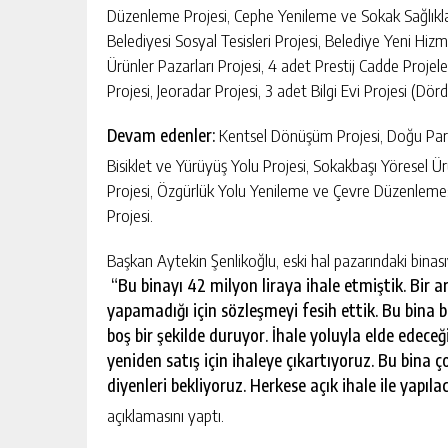
Düzenleme Projesi, Cephe Yenileme ve Sokak Sağlıklaşt
Belediyesi Sosyal Tesisleri Projesi, Belediye Yeni Hizm
Ürünler Pazarları Projesi, 4 adet Prestij Cadde Projele
Projesi, Jeoradar Projesi, 3 adet Bilgi Evi Projesi (Dö
Devam edenler:
Kentsel Dönüşüm Projesi, Doğu Park v
Bisiklet ve Yürüyüş Yolu Projesi, Sokakbaşı Yöresel
Projesi, Özgürlük Yolu Yenileme ve Çevre Düzenlemesi
Projesi.
Başkan Aytekin Şenlikoğlu, eski hal pazarındaki binasıy
“Bu binayı 42 milyon liraya ihale etmiştik. Bir a
yapamadığı için sözleşmeyi fesih ettik. Bu bina
boş bir şekilde duruyor. İhale yoluyla elde edec
yeniden satış için ihaleye çıkartıyoruz. Bu bina çok
diyenleri bekliyoruz. Herkese açık ihale ile yapıla
açıklamasını yaptı.