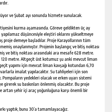
rdır.
ürüyor ve Şubat ayı sonunda hizmete sunulacak.
şantiyesini kurma aşamasında. Göreve geldikten üç ay
yapılamaz düşüncesiyle eleştiri oklarını yükseltmeye
nlış proje demeye başladılar. Proje Karayollarının tüm
memiş onaylanmıştır. Projenin başlangıç ve bitiş noktası
niş ve bitiş noktası arasındaki ara mesafe 628 metre.
ğu 120 metre. Altgeçit üst kotumuz şu anki mevcut liman
geçit yapımı için mevcut liman kavşağı kotundan 6,70
arlarla imalat yapılacaktır. Su tahliyeleri için son
k. Pompaların yedekleri olacak ve erken uyarı sistemi
ye girerek su baskınları önlenmiş olacaktır. Bu proje
 artan şehir içi araç yoğunluğuna karşı önemli bir
arkı yaptık, bunu 30’a tamamlayacağız.