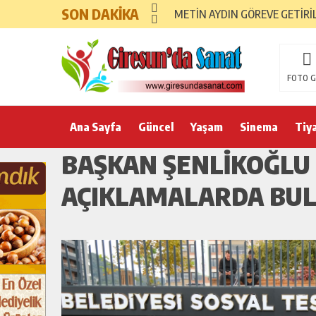
SON DAKİKA
METİN AYDIN GÖREVE GETİRİ
FOTO G
Ana Sayfa
Güncel
Yaşam
Sinema
Tiy
BAŞKAN ŞENLİKOĞLU
AÇIKLAMALARDA BU