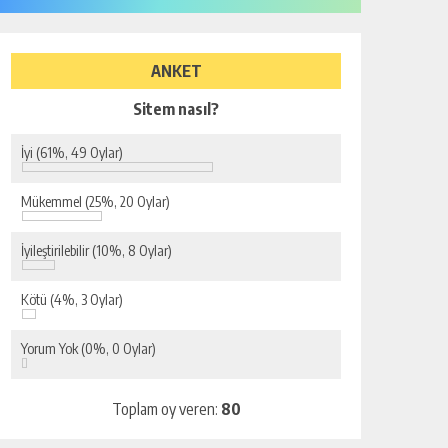
ANKET
Sitem nasıl?
İyi
(61%, 49 Oylar)
Mükemmel
(25%, 20 Oylar)
İyileştirilebilir
(10%, 8 Oylar)
Kötü
(4%, 3 Oylar)
Yorum Yok
(0%, 0 Oylar)
Toplam oy veren:
80