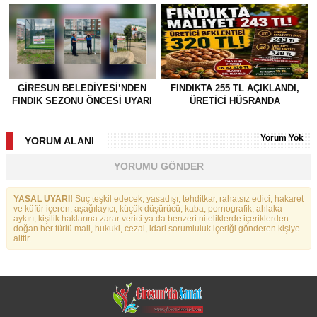
GİRESUN BELEDİYESİ’NDEN
FINDIKTA 255 TL AÇIKLANDI,
FINDIK SEZONU ÖNCESİ UYARI
ÜRETİCİ HÜSRANDA
Yorum Yok
YORUM ALANI
YORUMU GÖNDER
YASAL UYARI!
Suç teşkil edecek, yasadışı, tehditkar, rahatsız edici, hakaret
ve küfür içeren, aşağılayıcı, küçük düşürücü, kaba, pornografik, ahlaka
aykırı, kişilik haklarına zarar verici ya da benzeri niteliklerde içeriklerden
doğan her türlü mali, hukuki, cezai, idari sorumluluk içeriği gönderen kişiye
aittir.