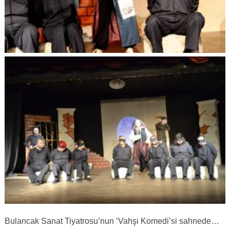
Bulancak Sanat Tiyatrosu’nun ‘Vahşi Komedi’si sahnede…