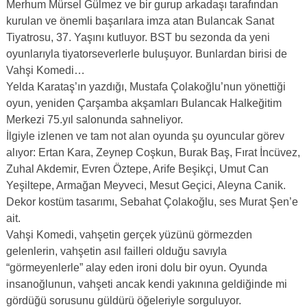
Merhum Mürsel Gülmez ve bir gurup arkadaşı tarafından
kurulan ve önemli başarılara imza atan Bulancak Sanat
Tiyatrosu, 37. Yaşını kutluyor. BST bu sezonda da yeni
oyunlarıyla tiyatorseverlerle buluşuyor. Bunlardan birisi de
Vahşi Komedi…
Yelda Karataş’ın yazdığı, Mustafa Çolakoğlu’nun yönettiği
oyun, yeniden Çarşamba akşamları Bulancak Halkeğitim
Merkezi 75.yıl salonunda sahneliyor.
İlgiyle izlenen ve tam not alan oyunda şu oyuncular görev
alıyor: Ertan Kara, Zeynep Coşkun, Burak Baş, Fırat İncüvez,
Zuhal Akdemir, Evren Öztepe, Arife Beşikçi, Umut Can
Yeşiltepe, Armağan Meyveci, Mesut Geçici, Aleyna Canik.
Dekor kostüm tasarımı, Sebahat Çolakoğlu, ses Murat Şen’e
ait.
Vahşi Komedi, vahşetin gerçek yüzünü görmezden
gelenlerin, vahşetin asıl failleri olduğu savıyla
“görmeyenlerle” alay eden ironi dolu bir oyun. Oyunda
insanoğlunun, vahşeti ancak kendi yakınına geldiğinde mi
gördüğü sorusunu güldürü öğeleriyle sorguluyor.