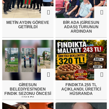
METİN AYDIN GÖREVE
BİR ADA (GİRESUN
GETİRİLDİ
ADASI) TURUNUN
ARDINDAN
GİRESUN
FINDIKTA 255 TL
BELEDİYESİ’NDEN
AÇIKLANDI, ÜRETİCİ
FINDIK SEZONU ÖNCESİ
HÜSRANDA
UYARI