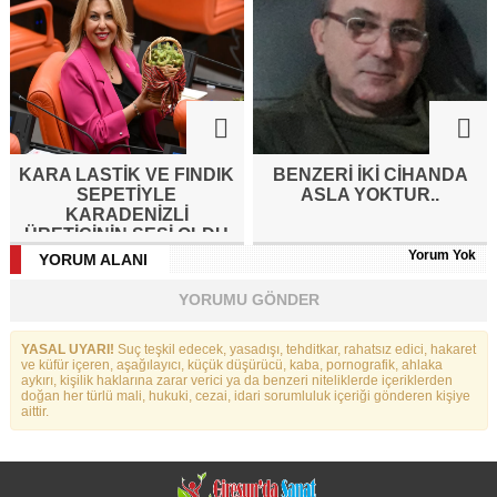
KARA LASTİK VE FINDIK
BENZERI IKI CIHANDA
SEPETİYLE
ASLA YOKTUR..
KARADENİZLİ
ÜRETİCİNİN SESİ OLDU
Yorum Yok
YORUM ALANI
YORUMU GÖNDER
YASAL UYARI!
Suç teşkil edecek, yasadışı, tehditkar, rahatsız edici, hakaret
ve küfür içeren, aşağılayıcı, küçük düşürücü, kaba, pornografik, ahlaka
aykırı, kişilik haklarına zarar verici ya da benzeri niteliklerde içeriklerden
doğan her türlü mali, hukuki, cezai, idari sorumluluk içeriği gönderen kişiye
aittir.