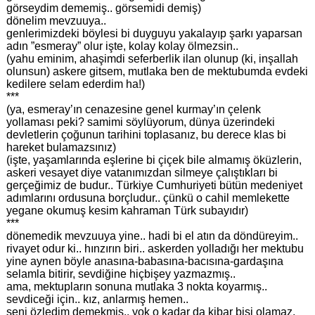
görseydim dememiş.. görsemidi demiş)
dönelim mevzuuya..
genlerimizdeki böylesi bi duyguyu yakalayıp şarkı yaparsan
adın ”esmeray” olur işte, kolay kolay ölmezsin..
(yahu eminim, ahaşimdi seferberlik ilan olunup (ki, inşallah
olunsun) askere gitsem, mutlaka ben de mektubumda evdeki
kedilere selam ederdim ha!)
***
(ya, esmeray’ın cenazesine genel kurmay’ın çelenk
yollaması peki? samimi söylüyorum, dünya üzerindeki
devletlerin çoğunun tarihini toplasanız, bu derece klas bi
hareket bulamazsınız)
(işte, yaşamlarında eşlerine bi çiçek bile almamış öküzlerin,
askeri vesayet diye vatanımızdan silmeye çalıştıkları bi
gerçeğimiz de budur.. Türkiye Cumhuriyeti bütün medeniyet
adımlarını ordusuna borçludur.. çünkü o cahil memlekette
yegane okumuş kesim kahraman Türk subayıdır)
***
dönemedik mevzuuya yine.. hadi bi el atın da döndüreyim..
rivayet odur ki.. hınzırın biri.. askerden yolladığı her mektubu
yine aynen böyle anasına-babasına-bacısına-gardaşına
selamla bitirir, sevdiğine hiçbişey yazmazmış..
ama, mektupların sonuna mutlaka 3 nokta koyarmış..
sevdiceği için.. kız, anlarmış hemen..
seni özledim demekmiş.. yok o kadar da kibar bişi olamaz,