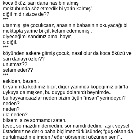
koca öküz, sarı dana nasibin almış
mektubunda söz etmedik bi yarin kalmış”..
diğil midir sizce de??
***
utanmış işte çocukcaaz, anasının babasının okuyacağı bi
mektupta yarine bi çift kelam edememiş..
diyeceğimi sandınız ama, hayır,
o diğil..
***
köyünden askere gitmiş çocuk, nasıl olur da koca öküzü ve
sarı danayı özler??
unutmaz??
selam eder??
***
eskiden, bazen..
bi yanımda kedimiz bıcır, diğer yanımda köpeğimiz pıtır’la
uykuya dalmışken, bu duygu dolanırdı beynimde..
bu hayvancaazlar neden bizim üçün ”insan” yerindeydi?
neden?
neden?
ula neden?
bilsem, size sormamdı zaten..
(evet, sormazdım demedim, sormamdı dedim.. aşık veysel
üstadımız ne der o paha biçilmez türküsünde; “guş olsan da
gurtulmazdın elimden / eğer görsemidi gözünen seni”..