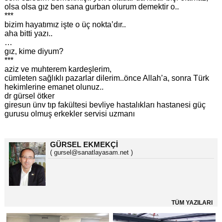
olsa olsa gız ben sana gurban olurum demektir o..
***
bizim hayatımız işte o üç nokta’dır..
aha bitti yazı..
…
gız, kime diyum?
***
aziz ve muhterem kardeşlerim,
cümleten sağlıklı pazarlar dilerim..önce Allah’a, sonra Türk
hekimlerine emanet olunuz..
dr gürsel ötker
giresun ünv tıp fakültesi bevliye hastalıkları hastanesi güç
gurusu olmuş erkekler servisi uzmanı
GÜRSEL EKMEKÇİ
( gursel@sanatlayasam.net )
TÜM YAZILARI