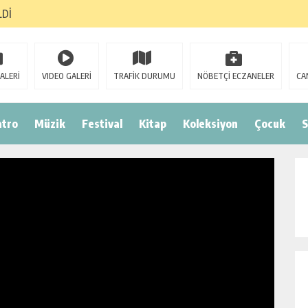
LDİ
ALERİ
VIDEO GALERİ
TRAFİK DURUMU
NÖBETÇİ ECZANELER
CA
atro
Müzik
Festival
Kitap
Koleksiyon
Çocuk
S