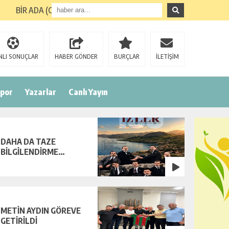
BİR ADA (GİRESUN ADASI) TURUNUN ARDINDAN
NLI SONUÇLAR
HABER GÖNDER
BURÇLAR
İLETİŞİM
por
Yazarlar
Canlı Yayın
DAHA DA TAZE
BİLGİLENDİRME…
METİN AYDIN GÖREVE
GETİRİLDİ