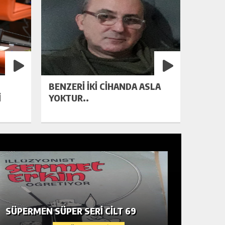
BENZERI IKI CIHANDA ASLA
İ
YOKTUR..
ÇOCUK 
SÜPERMEN SÜPER SERİ CİLT 69
SERGISI