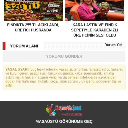
FINDIKTA 255 TL AÇIKLANDI,
KARA LASTİK VE FINDIK
ÜRETİCİ HÜSRANDA
SEPETİYLE KARADENİZLİ
ÜRETİCİNİN SESİ OLDU
Yorum Yok
YORUM ALANI
YORUMU GÖNDER
YASAL UYARI!
Suç teşkil edecek, yasadışı, tehditkar, rahatsız edici, hakaret
ve küfür içeren, aşağılayıcı, küçük düşürücü, kaba, pornografik, ahlaka
aykırı, kişilik haklarına zarar verici ya da benzeri niteliklerde içeriklerden
doğan her türlü mali, hukuki, cezai, idari sorumluluk içeriği gönderen kişiye
aittir.
MASAÜSTÜ GÖRÜNÜME GEÇ