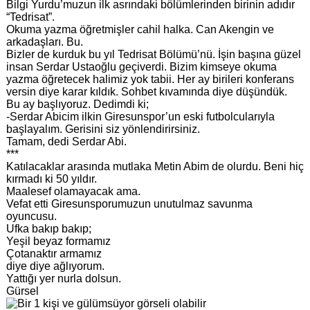
Bilgi Yurdu’muzun ilk asrındaki bölümlerinden birinin adıdır
“Tedrisat”.
Okuma yazma öğretmişler cahil halka. Can Akengin ve
arkadaşları. Bu.
Bizler de kurduk bu yıl Tedrisat Bölümü’nü. İşin başına güzel
insan Serdar Ustaoğlu geçiverdi. Bizim kimseye okuma
yazma öğretecek halimiz yok tabii. Her ay birileri konferans
versin diye karar kıldık. Sohbet kıvamında diye düşündük.
Bu ay başlıyoruz. Dedimdi ki;
-Serdar Abicim ilkin Giresunspor’un eski futbolcularıyla
başlayalım. Gerisini siz yönlendirirsiniz.
Tamam, dedi Serdar Abi.
***
Katılacaklar arasında mutlaka Metin Abim de olurdu. Beni hiç
kırmadı ki 50 yıldır.
Maalesef olamayacak ama.
Vefat etti Giresunsporumuzun unutulmaz savunma
oyuncusu.
Ufka bakıp bakıp;
Yeşil beyaz formamız
Çotanaktır armamız
diye diye ağlıyorum.
Yattığı yer nurla dolsun.
Gürsel