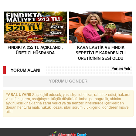
FINDIKTA 255 TL AÇIKLANDI,
KARA LASTİK VE FINDIK
ÜRETİCİ HÜSRANDA
SEPETİYLE KARADENİZLİ
ÜRETİCİNİN SESİ OLDU
Yorum Yok
YORUM ALANI
YORUMU GÖNDER
YASAL UYARI!
Suç teşkil edecek, yasadışı, tehditkar, rahatsız edici, hakaret
ve küfür içeren, aşağılayıcı, küçük düşürücü, kaba, pornografik, ahlaka
aykırı, kişilik haklarına zarar verici ya da benzeri niteliklerde içeriklerden
doğan her türlü mali, hukuki, cezai, idari sorumluluk içeriği gönderen kişiye
aittir.