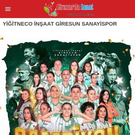
YIĞITNECO İNŞAAT GIRESUN SANAYISPOR