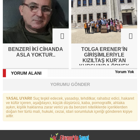
BENZERI IKI CIHANDA
TOLGA ERENER’İN
ASLA YOKTUR..
GİRİŞİMLERİYLE
KIZILTAŞ KUR’AN
KURSU’NDA ÖRNEK
ETKİNLİK
Yorum Yok
YORUM ALANI
YORUMU GÖNDER
YASAL UYARI!
Suç teşkil edecek, yasadışı, tehditkar, rahatsız edici, hakaret
ve küfür içeren, aşağılayıcı, küçük düşürücü, kaba, pornografik, ahlaka
aykırı, kişilik haklarına zarar verici ya da benzeri niteliklerde içeriklerden
doğan her türlü mali, hukuki, cezai, idari sorumluluk içeriği gönderen kişiye
aittir.