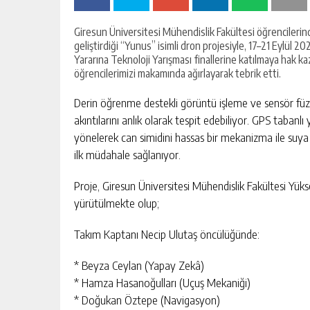
Giresun Üniversitesi Mühendislik Fakültesi öğrencileri
geliştirdiği “Yunus” isimli dron projesiyle, 17–21 Eylül
Yararına Teknoloji Yarışması finallerine katılmaya hak 
öğrencilerimizi makamında ağırlayarak tebrik etti.
Derin öğrenme destekli görüntü işleme ve sensör füzyo
akıntılarını anlık olarak tespit edebiliyor. GPS tabanl
yönelerek can simidini hassas bir mekanizma ile suya 
ilk müdahale sağlanıyor.
Proje, Giresun Üniversitesi Mühendislik Fakültesi Yük
yürütülmekte olup;
Takım Kaptanı Necip Ulutaş öncülüğünde:
* Beyza Ceylan (Yapay Zekâ)
* Hamza Hasanoğulları (Uçuş Mekaniği)
* Doğukan Öztepe (Navigasyon)