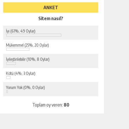
ANKET
Sitem nasıl?
İyi
(61%, 49 Oylar)
Mükemmel
(25%, 20 Oylar)
İyileştirilebilir
(10%, 8 Oylar)
Kötü
(4%, 3 Oylar)
Yorum Yok
(0%, 0 Oylar)
Toplam oy veren:
80