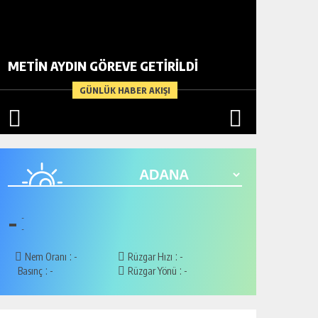
BİR AD
METİN AYDIN GÖREVE GETİRİLDİ
ARDIND
GÜNLÜK HABER AKIŞI
-
-
-
:
:
Nem Oranı
-
Rüzgar Hızı
-
:
:
Basınç
-
Rüzgar Yönü
-