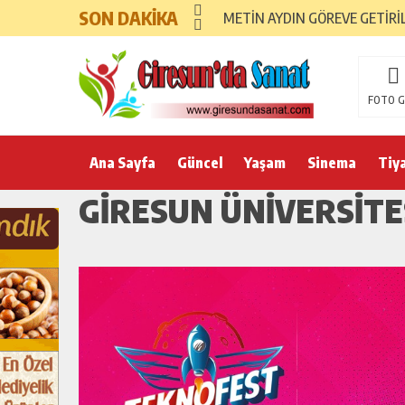
SON DAKİKA
METİN AYDIN GÖREVE GETİRİ
FOTO G
Ana Sayfa
Güncel
Yaşam
Sinema
Tiy
GIRESUN ÜNIVERSITE