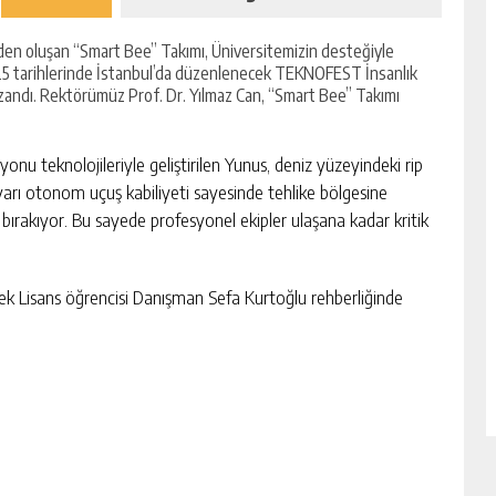
nden oluşan “Smart Bee” Takımı, Üniversitemizin desteğiyle
 2025 tarihlerinde İstanbul’da düzenlenecek TEKNOFEST İnsanlık
kazandı. Rektörümüz Prof. Dr. Yılmaz Can, “Smart Bee” Takımı
nu teknolojileriyle geliştirilen Yunus, deniz yüzeyindeki rip
ı yarı otonom uçuş kabiliyeti sayesinde tehlike bölgesine
bırakıyor. Bu sayede profesyonel ekipler ulaşana kadar kritik
sek Lisans öğrencisi Danışman Sefa Kurtoğlu rehberliğinde