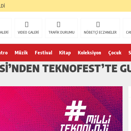
LDİ
ALERİ
VIDEO GALERİ
TRAFİK DURUMU
NÖBETÇİ ECZANELER
CA
atro
Müzik
Festival
Kitap
Koleksiyon
Çocuk
S
SI’NDEN TEKNOFEST’TE GU