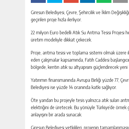
Giresun Belediyesi, Çevre, Şehircilik ve İklim Değişikli
geçirilen proje hızla ilerliyor.
22 milyon Euro bedelli Atık Su Arıtma Tesisi Projesi 
üretim modeliyle dikkat çekecek.
Proje, arıtma tesisi ve toplama sistemi olmak üzere 
eden çalışmalar kapsamında, Fatih Caddesi başlangıcın
bölgede, kentin atık su altyapısını güçlendirecek yeni
Yatırımın finansmanında Avrupa Birliği yüzde 77, Çevre,
Belediyesi ise yüzde 14 oranında katkı sağlıyor.
Öte yandan bu projeyle tesis yalnızca atık suları arı
elektriğini de üretecek. Bu yönüyle Türkiye’de örnek g
anlayışını bir arada sunacak.
Giresun Belediyesi yetkilileri, projenin tamamlanmasıy