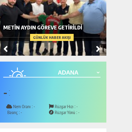
BİR AD
METİN AYDIN GÖREVE GETİRİLDİ
ARDIND
GÜNLÜK HABER AKIŞI
-
-
-
:
:
Nem Oranı
-
Rüzgar Hızı
-
:
:
Basınç
-
Rüzgar Yönü
-