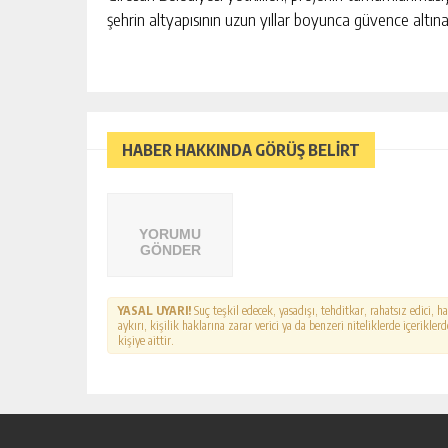
şehrin altyapısının uzun yıllar boyunca güvence altına 
HABER HAKKINDA GÖRÜŞ BELİRT
YORUMU
GÖNDER
YASAL UYARI!
Suç teşkil edecek, yasadışı, tehditkar, rahatsız edici, 
aykırı, kişilik haklarına zarar verici ya da benzeri niteliklerde içerikl
kişiye aittir.