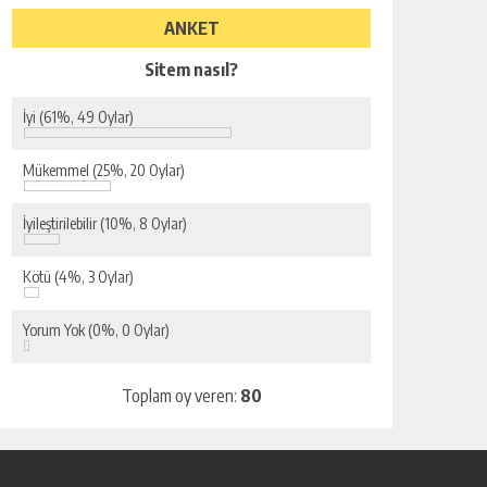
ANKET
Sitem nasıl?
İyi
(61%, 49 Oylar)
Mükemmel
(25%, 20 Oylar)
İyileştirilebilir
(10%, 8 Oylar)
Kötü
(4%, 3 Oylar)
Yorum Yok
(0%, 0 Oylar)
Toplam oy veren:
80