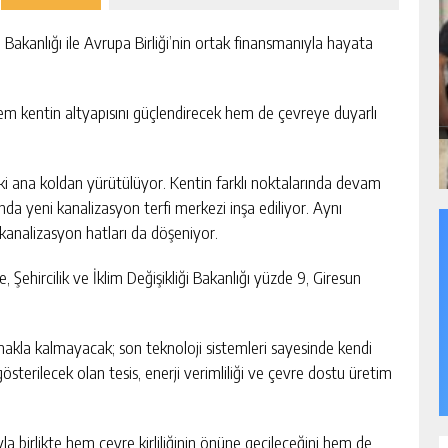
ği Bakanlığı ile Avrupa Birliği’nin ortak finansmanıyla hayata
hem kentin altyapısını güçlendirecek hem de çevreye duyarlı
iki ana koldan yürütülüyor. Kentin farklı noktalarında devam
da yeni kanalizasyon terfi merkezi inşa ediliyor. Aynı
 kanalizasyon hatları da döşeniyor.
 Şehircilik ve İklim Değişikliği Bakanlığı yüzde 9, Giresun
tmakla kalmayacak; son teknoloji sistemleri sayesinde kendi
österilecek olan tesis, enerji verimliliği ve çevre dostu üretim
la birlikte hem çevre kirliliğinin önüne geçileceğini hem de