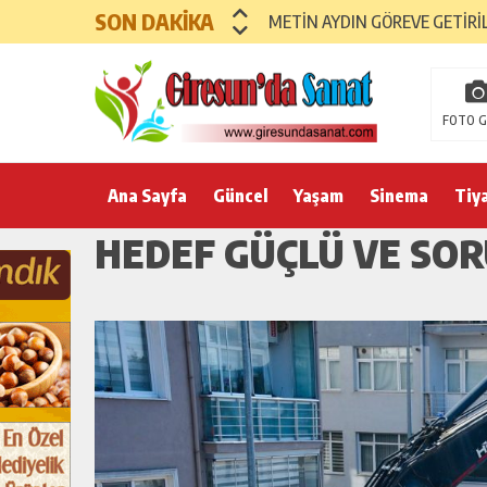
SON DAKİKA
METİN AYDIN GÖREVE GETİRİ
FOTO G
Ana Sayfa
Güncel
Yaşam
Sinema
Tiy
HEDEF GÜÇLÜ VE SOR