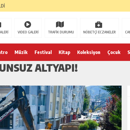
LDİ
ALERİ
VIDEO GALERİ
TRAFİK DURUMU
NÖBETÇİ ECZANELER
CA
atro
Müzik
Festival
Kitap
Koleksiyon
Çocuk
S
UNSUZ ALTYAPI!