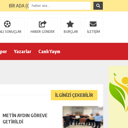
BİR ADA (GİRESUN ADASI) TURUNUN ARDINDAN
NLI SONUÇLAR
HABER GÖNDER
BURÇLAR
İLETİŞİM
por
Yazarlar
Canlı Yayın
İLGİNİZİ ÇEKEBİLİR
METİN AYDIN GÖREVE
GETİRİLDİ