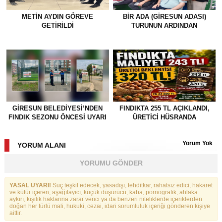
METİN AYDIN GÖREVE
BİR ADA (GİRESUN ADASI)
GETİRİLDİ
TURUNUN ARDINDAN
GİRESUN BELEDİYESİ’NDEN
FINDIKTA 255 TL AÇIKLANDI,
FINDIK SEZONU ÖNCESİ UYARI
ÜRETİCİ HÜSRANDA
Yorum Yok
YORUM ALANI
YORUMU GÖNDER
YASAL UYARI!
Suç teşkil edecek, yasadışı, tehditkar, rahatsız edici, hakaret
ve küfür içeren, aşağılayıcı, küçük düşürücü, kaba, pornografik, ahlaka
aykırı, kişilik haklarına zarar verici ya da benzeri niteliklerde içeriklerden
doğan her türlü mali, hukuki, cezai, idari sorumluluk içeriği gönderen kişiye
aittir.