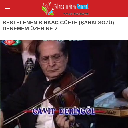
BESTELENEN BİRKAÇ GÜFTE (ŞARKI SÖZÜ)
DENEMEM ÜZERİNE-7