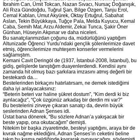
İbrahim Can, Ümit Tokcan, Nazan Sıvacı, Nursaç Doğanışık,
Ali Rıza Gündoğdu, Tuğrul Şan, Bilge Özgen, Tanju Erol,
Cemal Kablan, Umut Akyürek, Oktay Ertuğrul, Sabahat
Aslan, Tekin Büyükkaya, Tuğçe Pala, Melda Kuyucu, Kemal
Caba, Semih Mat, Arzu Aldemir, Zekai Tunca, Şakir Öner
Günhan, Hüseyin Akpınar ve daha niceleri.
Bu sanatçılarımızdan çoğunu da, müdürlüğünü yaptığım
Altunizade Öğrenci Yurdu’ndaki gençlik şölenlerimize davet
etmiş, öğrencilerimize muhteşem konserler vermelerini
sağlamıştım.
Kemani Cavit Deringöl de (1937, İstanbul-2008, İstanbul), bu
gidiş, gelişlerde tanıştığım duayenlerdendi. Kendisi aynı
zamanda hit olmuş bazı şarkılara imzasını atmış değerli bir
bestekardı da…
Bestelerinden birkaçını hatırlatırsam, ne demek istediğimi
daha iyi anlayacaksınız:
“Beterin beteri var haline şükret dostum”, “Kim derdi ki biz
ayrılacağız”, “Çok üzgünüz arkadaş bir derdin mi var?”
Bu bestelerini zirveye çıkaran sanatçı da, devrin büyük
seslerinden Adnan Şenses idi.
Üstat bana dönerek, “Bu sözlere Adnan’a yakışacak bir
beste yapıp, ona okutacağım” demişti.
Nitekim bir başka ziyaretimde, besteyi yaptığını, araya bir de
kıvrak nağme eklediğini, Adnan Şenses’in ceketini beline
takıp bu kısma geldiğinde kıvırarak oynayacağını, söylemişti.