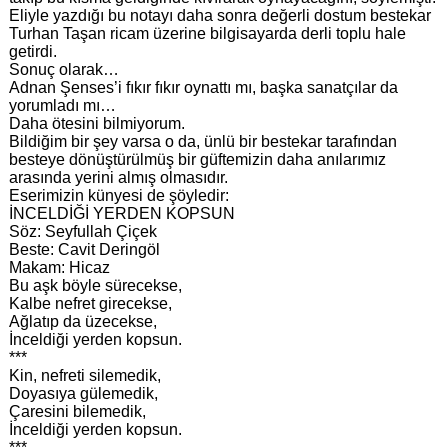
Eliyle yazdığı bu notayı daha sonra değerli dostum bestekar
Turhan Taşan ricam üzerine bilgisayarda derli toplu hale
getirdi.
Sonuç olarak…
Adnan Şenses’i fıkır fıkır oynattı mı, başka sanatçılar da
yorumladı mı…
Daha ötesini bilmiyorum.
Bildiğim bir şey varsa o da, ünlü bir bestekar tarafından
besteye dönüştürülmüş bir güftemizin daha anılarımız
arasında yerini almış olmasıdır.
Eserimizin künyesi de şöyledir:
İNCELDİĞİ YERDEN KOPSUN
Söz: Seyfullah Çiçek
Beste: Cavit Deringöl
Makam: Hicaz
Bu aşk böyle sürecekse,
Kalbe nefret girecekse,
Ağlatıp da üzecekse,
İnceldiği yerden kopsun.
***
Kin, nefreti silemedik,
Doyasıya gülemedik,
Çaresini bilemedik,
İnceldiği yerden kopsun.
***