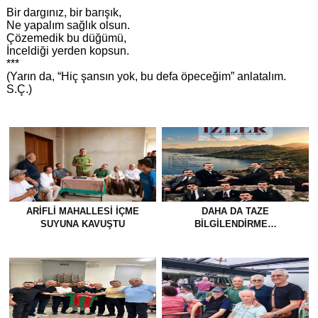
Bir dargınız, bir barışık,
Ne yapalım sağlık olsun.
Çözemedik bu düğümü,
İnceldiği yerden kopsun.
***
(Yarın da, “Hiç şansın yok, bu defa öpeceğim” anlatalım.
S.Ç.)
ARIFLI MAHALLESI İÇME
DAHA DA TAZE
SUYUNA KAVUŞTU
BİLGİLENDİRME…