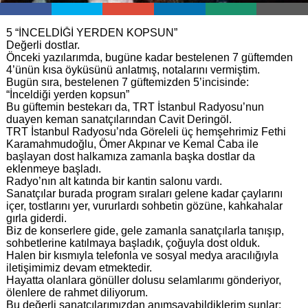
5 “İNCELDİĞİ YERDEN KOPSUN”
Değerli dostlar.
Önceki yazılarımda, bugüne kadar bestelenen 7 güftemden
4’ünün kısa öyküsünü anlatmış, notalarını vermiştim.
Bugün sıra, bestelenen 7 güftemizden 5’incisinde:
“İnceldiği yerden kopsun”
Bu güftemin bestekarı da, TRT İstanbul Radyosu’nun
duayen keman sanatçılarından Cavit Deringöl.
TRT İstanbul Radyosu’nda Göreleli üç hemşehrimiz Fethi
Karamahmudoğlu, Ömer Akpınar ve Kemal Caba ile
başlayan dost halkamıza zamanla başka dostlar da
eklenmeye başladı.
Radyo’nın alt katında bir kantin salonu vardı.
Sanatçılar burada program sıraları gelene kadar çaylarını
içer, tostlarını yer, vururlardı sohbetin gözüne, kahkahalar
gırla giderdi.
Biz de konserlere gide, gele zamanla sanatçılarla tanışıp,
sohbetlerine katılmaya başladık, çoğuyla dost olduk.
Halen bir kısmıyla telefonla ve sosyal medya aracılığıyla
iletişimimiz devam etmektedir.
Hayatta olanlara gönüller dolusu selamlarımı gönderiyor,
ölenlere de rahmet diliyorum.
Bu değerli sanatçılarımızdan anımsayabildiklerim şunlar: