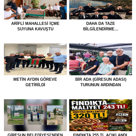
ARIFLI MAHALLESI İÇME
DAHA DA TAZE
SUYUNA KAVUŞTU
BİLGİLENDİRME…
METİN AYDIN GÖREVE
BİR ADA (GİRESUN ADASI)
GETİRİLDİ
TURUNUN ARDINDAN
GİRESUN BELEDİYESİ’NDEN
FINDIKTA 255 TL AÇIKLANDI,