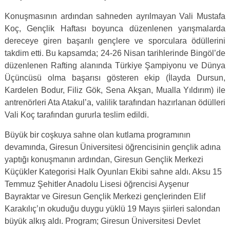
Konuşmasının ardından sahneden ayrılmayan Vali Mustafa
Koç, Gençlik Haftası boyunca düzenlenen yarışmalarda
dereceye giren başarılı gençlere ve sporculara ödüllerini
takdim etti. Bu kapsamda; 24-26 Nisan tarihlerinde Bingöl’de
düzenlenen Rafting alanında Türkiye Şampiyonu ve Dünya
Üçüncüsü olma başarısı gösteren ekip (İlayda Dursun,
Kardelen Bodur, Filiz Gök, Sena Akşan, Mualla Yıldırım) ile
antrenörleri Ata Atakul’a, valilik tarafından hazırlanan ödülleri
Vali Koç tarafından gururla teslim edildi.
Büyük bir coşkuya sahne olan kutlama programının
devamında, Giresun Üniversitesi öğrencisinin gençlik adına
yaptığı konuşmanın ardından, Giresun Gençlik Merkezi
Küçükler Kategorisi Halk Oyunları Ekibi sahne aldı. Aksu 15
Temmuz Şehitler Anadolu Lisesi öğrencisi Ayşenur
Bayraktar ve Giresun Gençlik Merkezi gençlerinden Elif
Karakılıç’ın okuduğu duygu yüklü 19 Mayıs şiirleri salondan
büyük alkış aldı. Program; Giresun Üniversitesi Devlet