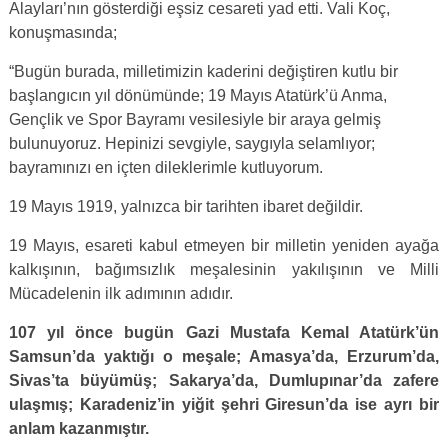
Alayları’nın gösterdiği eşsiz cesareti yad etti. Vali Koç,
konuşmasında;
“Bugün burada, milletimizin kaderini değiştiren kutlu bir
başlangıcın yıl dönümünde; 19 Mayıs Atatürk’ü Anma,
Gençlik ve Spor Bayramı vesilesiyle bir araya gelmiş
bulunuyoruz. Hepinizi sevgiyle, saygıyla selamlıyor;
bayramınızı en içten dileklerimle kutluyorum.
19 Mayıs 1919, yalnızca bir tarihten ibaret değildir.
19 Mayıs, esareti kabul etmeyen bir milletin yeniden ayağa
kalkışının, bağımsızlık meşalesinin yakılışının ve Milli
Mücadelenin ilk adımının adıdır.
107 yıl önce bugün Gazi Mustafa Kemal Atatürk’ün
Samsun’da yaktığı o meşale; Amasya’da, Erzurum’da,
Sivas’ta büyümüş; Sakarya’da, Dumlupınar’da zafere
ulaşmış; Karadeniz’in yiğit şehri Giresun’da ise ayrı bir
anlam kazanmıştır.