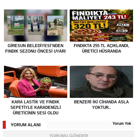
GİRESUN BELEDİYESİ’NDEN
FINDIKTA 255 TL AÇIKLANDI,
FINDIK SEZONU ÖNCESİ UYARI
ÜRETİCİ HÜSRANDA
KARA LASTİK VE FINDIK
BENZERI IKI CIHANDA ASLA
SEPETİYLE KARADENİZLİ
YOKTUR..
ÜRETİCİNİN SESİ OLDU
Yorum Yok
YORUM ALANI
YORUMU GÖNDER