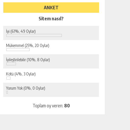
ANKET
Sitem nasıl?
İyi
(61%, 49 Oylar)
Mükemmel
(25%, 20 Oylar)
İyileştirilebilir
(10%, 8 Oylar)
Kötü
(4%, 3 Oylar)
Yorum Yok
(0%, 0 Oylar)
Toplam oy veren:
80