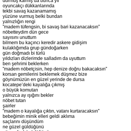
durmuş kalmış da bunca yıl
oyuncakçı dükkanlarında
tekbi savaş kazanamamış
yüzüne vurmuş belki bundan
yalnızlığın rengi
”madem tüfengsin, bi savaş bari kazanacaksın”
nöbetteydim dün gece
sayısını unuttum
bilmem bu kaçıncı keredir askere gidişim
kulaklığımda grup gündoğarken
gün doğmadı bi türlü
yıldızları dizlerimde salladım da uyuttum
ben şehrimi beklerken
”madem nöbetçisin, hep denize doğru bakacaksın”
korsan gemilerini beklemek düşmez bize
göynümüzün en güzel yerinde de dursa
kocatepe’deki kayalığa çıkmış
o büyük komutan
yalnızca ay ışığını bekler
nöbet tutan
şairler
”madem o kayalığa çıktın, vatanı kurtaracaksın”
bebeğimin minik elleri geldi aklıma
saçlarını düşündüm
ne güzel güldüğünü