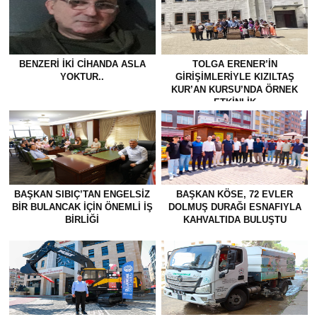
BENZERI IKI CIHANDA ASLA
TOLGA ERENER’İN
YOKTUR..
GİRİŞİMLERİYLE KIZILTAŞ
KUR’AN KURSU’NDA ÖRNEK
ETKİNLİK
BAŞKAN SIBIÇ’TAN ENGELSIZ
BAŞKAN KÖSE, 72 EVLER
BIR BULANCAK İÇIN ÖNEMLI İŞ
DOLMUŞ DURAĞI ESNAFIYLA
BIRLIĞI
KAHVALTIDA BULUŞTU