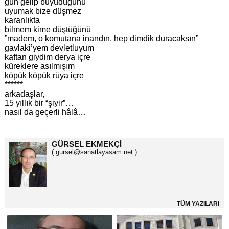
gün gelip büyüdüğünü
uyumak bize düşmez
karanlıkta
bilmem kime düştüğünü
”madem, o komutana inandın, hep dimdik duracaksın”
gavlaki’yem devletluyum
kaftan giydim derya içre
küreklere asılmışım
köpük köpük rüya içre
******
arkadaşlar,
15 yıllık bir “şiyir”…
nasıl da geçerli hâlâ…
GÜRSEL EKMEKÇİ
( gursel@sanatlayasam.net )
TÜM YAZILARI