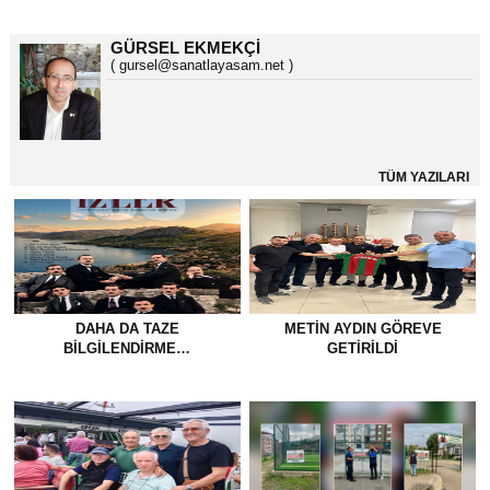
GÜRSEL EKMEKÇİ
( gursel@sanatlayasam.net )
TÜM YAZILARI
DAHA DA TAZE
METİN AYDIN GÖREVE
BİLGİLENDİRME…
GETİRİLDİ