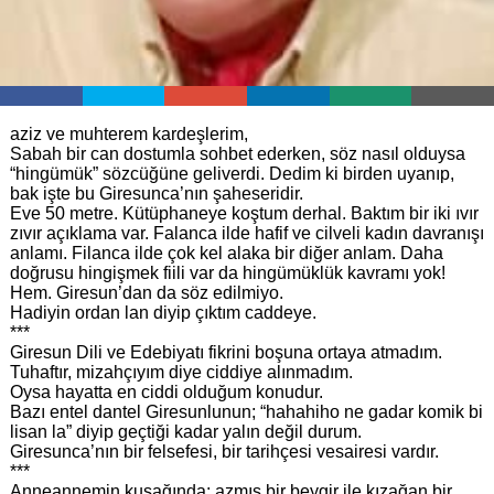
aziz ve muhterem kardeşlerim,
Sabah bir can dostumla sohbet ederken, söz nasıl olduysa
“hingümük” sözcüğüne geliverdi. Dedim ki birden uyanıp,
bak işte bu Giresunca’nın şaheseridir.
Eve 50 metre. Kütüphaneye koştum derhal. Baktım bir iki ıvır
zıvır açıklama var. Falanca ilde hafif ve cilveli kadın davranışı
anlamı. Filanca ilde çok kel alaka bir diğer anlam. Daha
doğrusu hingişmek fiili var da hingümüklük kavramı yok!
Hem. Giresun’dan da söz edilmiyo.
Hadiyin ordan lan diyip çıktım caddeye.
***
Giresun Dili ve Edebiyatı fikrini boşuna ortaya atmadım.
Tuhaftır, mizahçıyım diye ciddiye alınmadım.
Oysa hayatta en ciddi olduğum konudur.
Bazı entel dantel Giresunlunun; “hahahiho ne gadar komik bi
lisan la” diyip geçtiği kadar yalın değil durum.
Giresunca’nın bir felsefesi, bir tarihçesi vesairesi vardır.
***
Anneannemin kuşağında; azmış bir beygir ile kızağan bir