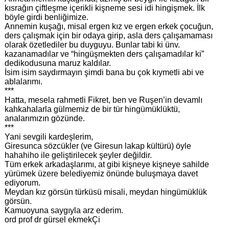
kısrağın çiftleşme içerikli kişneme sesi idi hingişmek. İlk
böyle girdi benliğimize.
Annemin kuşağı, misal ergen kız ve ergen erkek çocuğun,
ders çalışmak için bir odaya girip, asla ders çalışamaması
olarak özetlediler bu duyguyu. Bunlar tabi ki ünv.
kazanamadılar ve “hingüşmekten ders çalışamadılar ki”
dedikodusuna maruz kaldılar.
İsim isim saydırmayın şimdi bana bu çok kıymetli abi ve
ablalarımı.
***
Hatta, mesela rahmetli Fikret, ben ve Ruşen’in devamlı
kahkahalarla gülmemiz de bir tür hingümüklüktü,
analarımızın gözünde.
***
Yani sevgili kardeşlerim,
Giresunca sözcükler (ve Giresun lakap kültürü) öyle
hahahiho ile geliştirilecek şeyler değildir.
Tüm erkek arkadaşlarımı, at gibi kişneye kişneye sahilde
yürümek üzere belediyemiz önünde buluşmaya davet
ediyorum.
Meydan kız görsün türküsü misali, meydan hingümüklük
görsün.
Kamuoyuna saygıyla arz ederim.
ord prof dr gürsel ekmekÇi