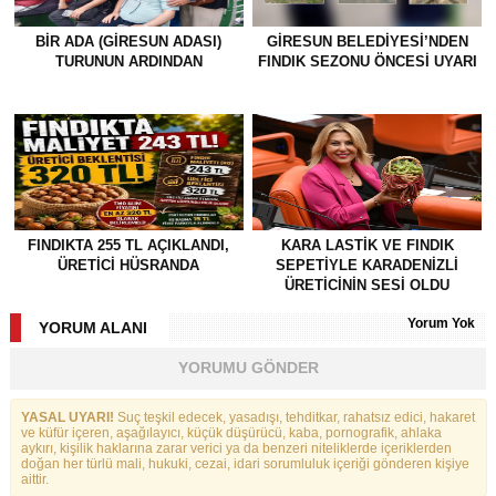
BİR ADA (GİRESUN ADASI)
GİRESUN BELEDİYESİ’NDEN
TURUNUN ARDINDAN
FINDIK SEZONU ÖNCESİ UYARI
FINDIKTA 255 TL AÇIKLANDI,
KARA LASTİK VE FINDIK
ÜRETİCİ HÜSRANDA
SEPETİYLE KARADENİZLİ
ÜRETİCİNİN SESİ OLDU
Yorum Yok
YORUM ALANI
YORUMU GÖNDER
YASAL UYARI!
Suç teşkil edecek, yasadışı, tehditkar, rahatsız edici, hakaret
ve küfür içeren, aşağılayıcı, küçük düşürücü, kaba, pornografik, ahlaka
aykırı, kişilik haklarına zarar verici ya da benzeri niteliklerde içeriklerden
doğan her türlü mali, hukuki, cezai, idari sorumluluk içeriği gönderen kişiye
aittir.