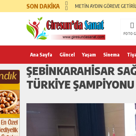
SON DAKİKA
METİN AYDIN GÖREVE GETİRİ
FOTO G
Ana Sayfa
Güncel
Yaşam
Sinema
Tiy
ŞEBINKARAHISAR SAĞ
TÜRKIYE ŞAMPIYONU