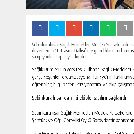
Şebinkarahisar Sağlık Hizmetleri Meslek Yüksekokulu, sağ
düzenlenen 11. Travma Rallisi’nde genel klasman birincis
şampiyonluk kupasıyla döndü.
Sağlık Bilimleri Üniversitesi Gülhane Sağlık Meslek Y
gerçekleştirilen organizasyona, Türkiye’nin farklı ünive
öğrenciler; bilgi, beceri, kriz yönetimi ve ekip çalışmas
Şebinkarahisar’dan iki ekiple katılım sağlandı
Şebinkarahisar Sağlık Hizmetleri Meslek Yüksekokulu,
Şentürk ve Öğr. Görevlisi Öykü Saraydemir danışmanlığı
Tıbbi Hizmetler ve Teknikler Bölümü İlk ve Acil Yardı