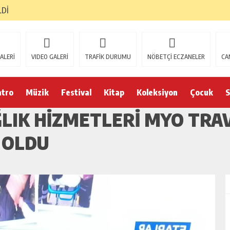
LDİ
ALERİ
VIDEO GALERİ
TRAFİK DURUMU
NÖBETÇİ ECZANELER
CA
atro
Müzik
Festival
Kitap
Koleksiyon
Çocuk
S
LIK HIZMETLERI MYO TRA
 OLDU