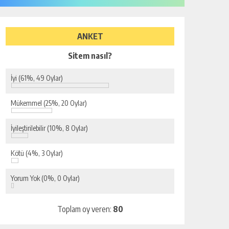
ANKET
Sitem nasıl?
İyi
(61%, 49 Oylar)
Mükemmel
(25%, 20 Oylar)
İyileştirilebilir
(10%, 8 Oylar)
Kötü
(4%, 3 Oylar)
Yorum Yok
(0%, 0 Oylar)
Toplam oy veren:
80