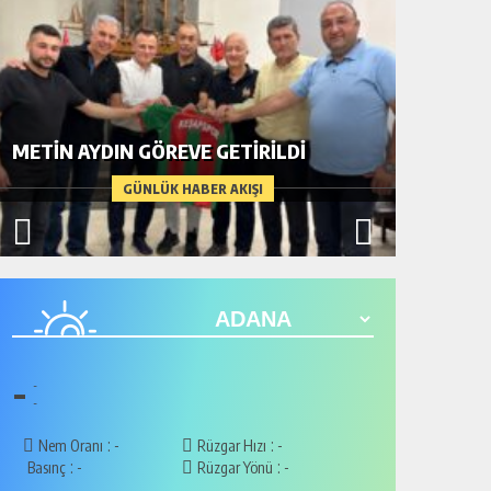
BİR AD
METİN AYDIN GÖREVE GETİRİLDİ
ARDIND
GÜNLÜK HABER AKIŞI
-
-
-
:
:
Nem Oranı
-
Rüzgar Hızı
-
:
:
Basınç
-
Rüzgar Yönü
-