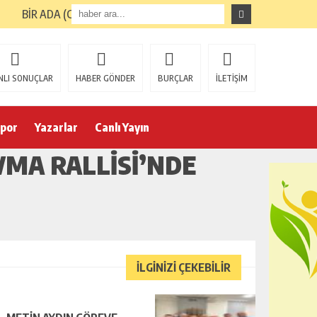
BİR ADA (GİRESUN ADASI) TURUNUN ARDINDAN
NLI SONUÇLAR
HABER GÖNDER
BURÇLAR
İLETİŞİM
por
Yazarlar
Canlı Yayın
VMA RALLISI’NDE
İLGİNİZİ ÇEKEBİLİR