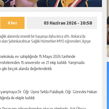
03 Haziran 2026 - 20:58
8 kez
lık alanında önemli bir başarıya daha imza attı. Ankara’da
i olan Şebinkarahisar Sağlık Hizmetleri MYO öğrencileri, ilçeye
üksekokulu ev sahipliğinde 15 Mayıs 2026 tarihinde
rsitelerinden 15 üniversite ve 21 ekip katıldı. Yarışmada
ı gibi birçok alanda değerlendirildi.
 yarışmaya Dr. Öğr. Üyesi Selda Palabıyık, Öğr. Görevlisi Hakan
nda iki ekiple katıldı.
m Programı öğrencilerinden oluşan ekiplerde; Aslı Öksüz,