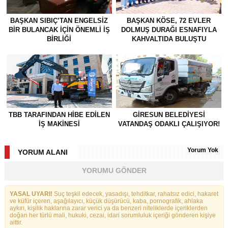
BAŞKAN SIBIÇ’TAN ENGELSIZ
BAŞKAN KÖSE, 72 EVLER
BIR BULANCAK İÇIN ÖNEMLI İŞ
DOLMUŞ DURAĞI ESNAFIYLA
BIRLIĞI
KAHVALTIDA BULUŞTU
TBB TARAFINDAN HIBE EDILEN
GİRESUN BELEDİYESİ
İŞ MAKINESI
VATANDAŞ ODAKLI ÇALIŞIYOR!
Yorum Yok
YORUM ALANI
YORUMU GÖNDER
YASAL UYARI!
Suç teşkil edecek, yasadışı, tehditkar, rahatsız edici, hakaret
ve küfür içeren, aşağılayıcı, küçük düşürücü, kaba, pornografik, ahlaka
aykırı, kişilik haklarına zarar verici ya da benzeri niteliklerde içeriklerden
doğan her türlü mali, hukuki, cezai, idari sorumluluk içeriği gönderen kişiye
aittir.