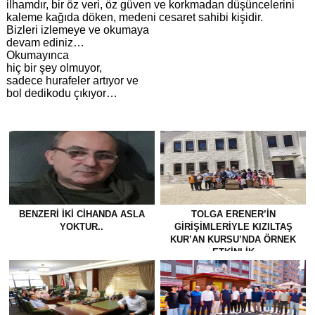
ilhamdır, bir öz veri, öz güven ve korkmadan düşüncelerini
kaleme kağıda döken, medeni cesaret sahibi kişidir.
Bizleri izlemeye ve okumaya
devam ediniz…
Okumayınca
hiç bir şey olmuyor,
sadece hurafeler artıyor ve
bol dedikodu çıkıyor…
BENZERI IKI CIHANDA ASLA
TOLGA ERENER’İN
YOKTUR..
GİRİŞİMLERİYLE KIZILTAŞ
KUR’AN KURSU’NDA ÖRNEK
ETKİNLİK