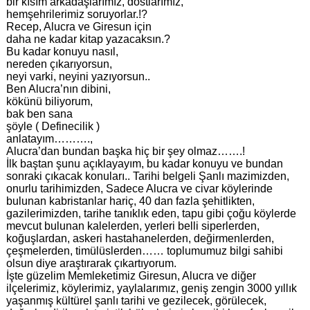
bir kısım arkadaşlarımız, dostlarımız,
hemşehrilerimiz soruyorlar.!?
Recep, Alucra ve Giresun için
daha ne kadar kitap yazacaksın.?
Bu kadar konuyu nasıl,
nereden çıkarıyorsun,
neyi varki, neyini yazıyorsun..
Ben Alucra’nın dibini,
kökünü biliyorum,
bak ben sana
şöyle ( Definecilik )
anlatayım……….,
Alucra’dan bundan başka hiç bir şey olmaz…….!
İlk baştan şunu açıklayayım, bu kadar konuyu ve bundan
sonraki çıkacak konuları.. Tarihi belgeli Şanlı mazimizden,
onurlu tarihimizden, Sadece Alucra ve civar köylerinde
bulunan kabristanlar hariç, 40 dan fazla şehitlikten,
gazilerimizden, tarihe tanıklık eden, tapu gibi çoğu köylerde
mevcut bulunan kalelerden, yerleri belli siperlerden,
koğuşlardan, askeri hastahanelerden, değirmenlerden,
çeşmelerden, timülüslerden…… toplumumuz bilgi sahibi
olsun diye araştırarak çıkartıyorum.
İşte güzelim Memleketimiz Giresun, Alucra ve diğer
ilçelerimiz, köylerimiz, yaylalarımız, geniş zengin 3000 yıllık
yaşanmış kültürel şanlı tarihi ve gezilecek, görülecek,