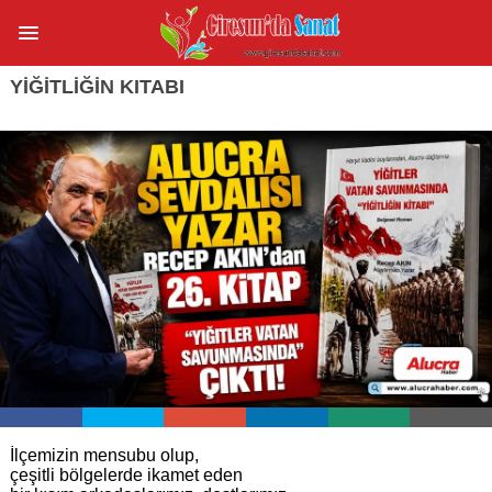
YİĞİTLİĞİN KITABI
İlçemizin mensubu olup,
çeşitli bölgelerde ikamet eden