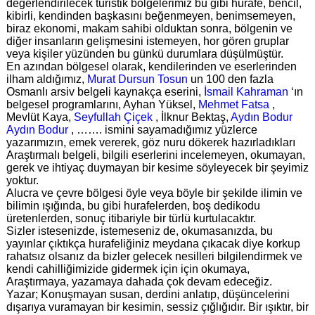
değerlendirilecek turistik bölgelerimiz bu gibi hurafe, bencil,
kibirli, kendinden başkasını beğenmeyen, benimsemeyen,
biraz ekonomi, makam sahibi olduktan sonra, bölgenin ve
diğer insanların gelişmesini istemeyen, hor gören gruplar
veya kişiler yüzünden bu günkü durumlara düşülmüştür.
En azından bölgesel olarak, kendilerinden ve eserlerinden
ilham aldığımız,
Murat Dursun Tosun
un 100 den fazla
Osmanlı arsiv belgeli kaynakça eserini,
İsmail Kahraman
‘ın
belgesel programlarını, Ayhan Yüksel,
Mehmet Fatsa
,
Mevlüt Kaya,
Seyfullah Çiçek
, İlknur Bektaş,
Aydın Bodur
Aydın Bodur
, ……. ismini sayamadığımız yüzlerce
yazarımızın, emek vererek, göz nuru dökerek hazırladıkları
Araştırmalı belgeli, bilgili eserlerini incelemeyen, okumayan,
gerek ve ihtiyaç duymayan bir kesime söyleyecek bir şeyimiz
yoktur.
Alucra ve çevre bölgesi öyle veya böyle bir şekilde ilimin ve
bilimin ışığında, bu gibi hurafelerden, boş dedikodu
üretenlerden, sonuç itibariyle bir türlü kurtulacaktır.
Sizler istesenizde, istemeseniz de, okumasanızda, bu
yayınlar çıktıkça hurafeliğiniz meydana çıkacak diye korkup
rahatsız olsanız da bizler gelecek nesilleri bilgilendirmek ve
kendi cahilliğimizide gidermek için için okumaya,
Araştırmaya, yazamaya dahada çok devam edeceğiz.
Yazar; Konuşmayan susan, derdini anlatıp, düşüncelerini
dışarıya vuramayan bir kesimin, sessiz çığlığıdır. Bir ışıktır, bir