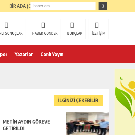
BİR ADA (GİRESUN ADASI) TURUNUN ARDINDAN
NLI SONUÇLAR
HABER GÖNDER
BURÇLAR
İLETİŞİM
por
Yazarlar
Canlı Yayın
İLGİNİZİ ÇEKEBİLİR
METİN AYDIN GÖREVE
GETİRİLDİ