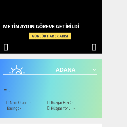
BİR AD
METİN AYDIN GÖREVE GETİRİLDİ
ARDIND
GÜNLÜK HABER AKIŞI
-
-
-
:
:
Nem Oranı
-
Rüzgar Hızı
-
:
:
Basınç
-
Rüzgar Yönü
-