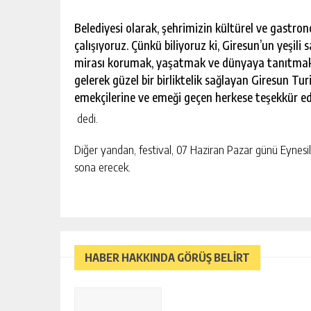
Belediyesi olarak, şehrimizin kültürel ve gastro
çalışıyoruz. Çünkü biliyoruz ki, Giresun’un yeşili 
mirası korumak, yaşatmak ve dünyaya tanıtmak he
gelerek güzel bir birliktelik sağlayan Giresun T
emekçilerine ve emeği geçen herkese teşekkür e
dedi.
Diğer yandan, festival, 07 Haziran Pazar günü Eynesi
sona erecek.
HABER HAKKINDA GÖRÜŞ BELİRT