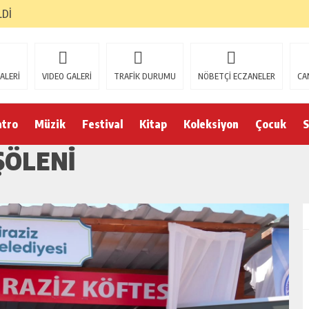
LDİ
ALERİ
VIDEO GALERİ
TRAFİK DURUMU
NÖBETÇİ ECZANELER
CA
atro
Müzik
Festival
Kitap
Koleksiyon
Çocuk
S
ŞÖLENİ