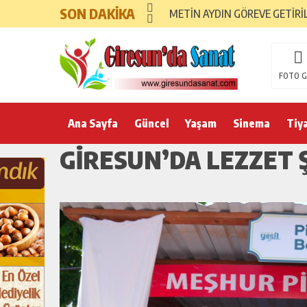
SON DAKİKA
METİN AYDIN GÖREVE GETİRİ
FOTO G
Ana Sayfa
Güncel
Yaşam
Sinema
Tiy
GİRESUN’DA LEZZET 