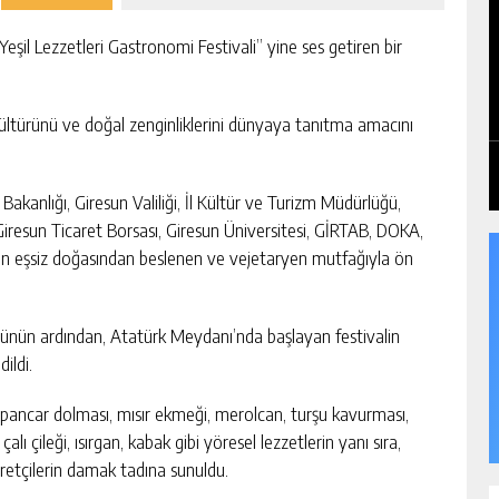
eşil Lezzetleri Gastronomi Festivali” yine ses getiren bir
ltürünü ve doğal zenginliklerini dünyaya tanıtma amacını
kanlığı, Giresun Valiliği, İl Kültür ve Turizm Müdürlüğü,
Giresun Ticaret Borsası, Giresun Üniversitesi, GİRTAB, DOKA,
n’un eşsiz doğasından beslenen ve vejetaryen mutfağıyla ön
ünün ardından, Atatürk Meydanı’nda başlayan festivalin
ildi.
, pancar dolması, mısır ekmeği, merolcan, turşu kavurması,
alı çileği, ısırgan, kabak gibi yöresel lezzetlerin yanı sıra,
retçilerin damak tadına sunuldu.