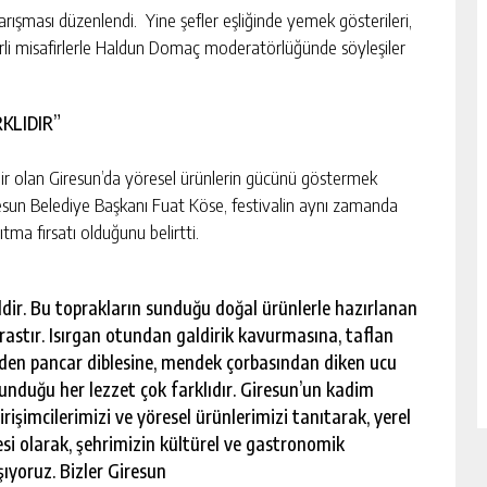
arışması düzenlendi. Yine şefler eşliğinde yemek gösterileri,
li misafirlerle Haldun Domaç moderatörlüğünde söyleşiler
KLIDIR”
r olan Giresun’da yöresel ürünlerin gücünü göstermek
esun Belediye Başkanı Fuat Köse, festivalin aynı zamanda
tma fırsatı olduğunu belirtti.
ldir. Bu toprakların sunduğu doğal ürünlerle hazırlanan
rastır. Isırgan otundan galdirik kavurmasına, taflan
den pancar diblesine, mendek çorbasından diken ucu
sunduğu her lezzet çok farklıdır. Giresun’un kadim
rişimcilerimizi ve yöresel ürünlerimizi tanıtarak, yerel
esi olarak, şehrimizin kültürel ve gastronomik
şıyoruz. Bizler Giresun