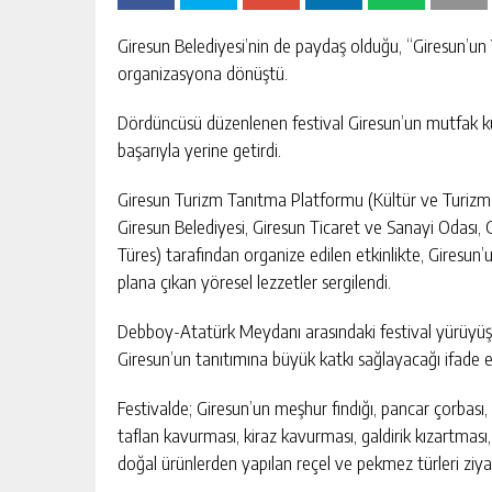
Giresun Belediyesi’nin de paydaş olduğu, “Giresun’un Y
organizasyona dönüştü.
Dördüncüsü düzenlenen festival Giresun’un mutfak kü
başarıyla yerine getirdi.
Giresun Turizm Tanıtma Platformu (Kültür ve Turizm Ba
Giresun Belediyesi, Giresun Ticaret ve Sanayi Odası, 
Türes) tarafından organize edilen etkinlikte, Giresu
plana çıkan yöresel lezzetler sergilendi.
Debboy-Atatürk Meydanı arasındaki festival yürüyüş
Giresun’un tanıtımına büyük katkı sağlayacağı ifade ed
Festivalde; Giresun’un meşhur fındığı, pancar çorbası
taflan kavurması, kiraz kavurması, galdirik kızartması, ç
doğal ürünlerden yapılan reçel ve pekmez türleri ziya