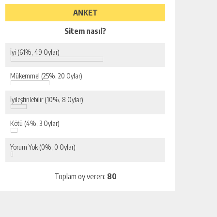
ANKET
Sitem nasıl?
İyi
(61%, 49 Oylar)
Mükemmel
(25%, 20 Oylar)
İyileştirilebilir
(10%, 8 Oylar)
Kötü
(4%, 3 Oylar)
Yorum Yok
(0%, 0 Oylar)
Toplam oy veren:
80