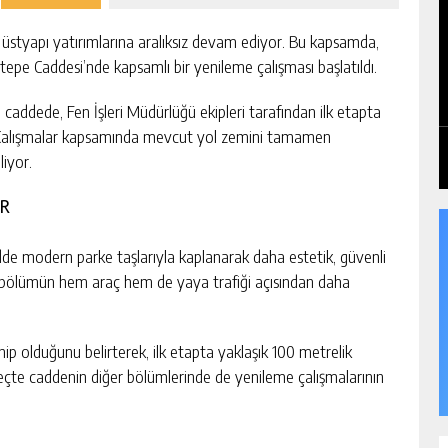
 üstyapı yatırımlarına aralıksız devam ediyor. Bu kapsamda,
pe Caddesi’nde kapsamlı bir yenileme çalışması başlatıldı.
addede, Fen İşleri Müdürlüğü ekipleri tarafından ilk etapta
. Çalışmalar kapsamında mevcut yol zemini tamamen
liyor.
OR
de modern parke taşlarıyla kaplanarak daha estetik, güvenli
 bölümün hem araç hem de yaya trafiği açısından daha
hip olduğunu belirterek, ilk etapta yaklaşık 100 metrelik
üreçte caddenin diğer bölümlerinde de yenileme çalışmalarının