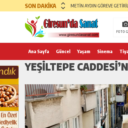
SON DAKİKA
METİN AYDIN GÖREVE GETİRİ
FOTO G
Ana Sayfa
Güncel
Yaşam
Sinema
Tiy
YEŞİLTEPE CADDESİ’