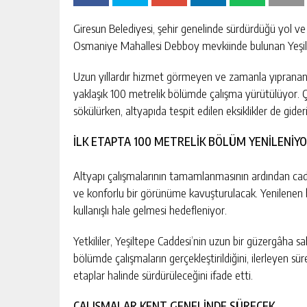
Giresun Belediyesi, şehir genelinde sürdürdüğü yol ve
Osmaniye Mahallesi Debboy mevkiinde bulunan Yeşilte
Uzun yıllardır hizmet görmeyen ve zamanla yıpranan c
yaklaşık 100 metrelik bölümde çalışma yürütülüyor
sökülürken, altyapıda tespit edilen eksiklikler de gideri
İLK ETAPTA 100 METRELİK BÖLÜM YENİLENİY
Altyapı çalışmalarının tamamlanmasının ardından cad
ve konforlu bir görünüme kavuşturulacak. Yenilenen
kullanışlı hale gelmesi hedefleniyor.
Yetkililer, Yeşiltepe Caddesi’nin uzun bir güzergâha sa
bölümde çalışmaların gerçekleştirildiğini, ilerleyen s
etaplar halinde sürdürüleceğini ifade etti.
ÇALIŞMALAR KENT GENELİNDE SÜRECEK