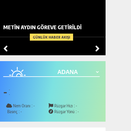
BİR AD
METİN AYDIN GÖREVE GETİRİLDİ
ARDIND
GÜNLÜK HABER AKIŞI
-
-
-
:
:
Nem Oranı
-
Rüzgar Hızı
-
:
:
Basınç
-
Rüzgar Yönü
-