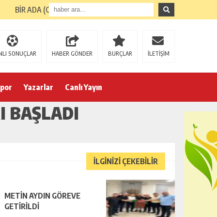
BİR ADA (GİRESUN ADASI) TURUNUN ARDINDAN
NLI SONUÇLAR
HABER GÖNDER
BURÇLAR
İLETİŞİM
por
Yazarlar
Canlı Yayın
I BAŞLADI
İLGİNİZİ ÇEKEBİLİR
METİN AYDIN GÖREVE
GETİRİLDİ