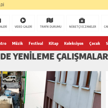
LDİ
ALERİ
VIDEO GALERİ
TRAFİK DURUMU
NÖBETÇİ ECZANELER
CA
atro
Müzik
Festival
Kitap
Koleksiyon
Çocuk
S
NDE YENİLEME ÇALIŞMALAR