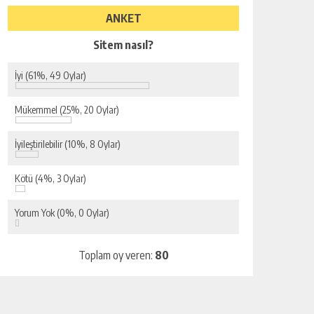
ANKET
Sitem nasıl?
İyi
(61%, 49 Oylar)
Mükemmel
(25%, 20 Oylar)
İyileştirilebilir
(10%, 8 Oylar)
Kötü
(4%, 3 Oylar)
Yorum Yok
(0%, 0 Oylar)
Toplam oy veren:
80