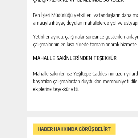
Fen İşleri Müdürlüğü yetkilileri, vatandaşların daha 
amacıyla ihtiyaç duyulan mahallelerde yol ve üstyapı ça
Yetkililer ayrıca, çalışmalar süresince gösterilen anl
çalışmalarının en kısa sürede tamamlanarak hizmete 
MAHALLE SAKİNLERİNDEN TEŞEKKÜR
Mahalle sakinleri ise Yeşiltepe Caddesi’nin uzun yıllar
başlatılan çalışmalardan duydukları memnuniyeti dile
ekiplerine teşekkür etti.
HABER HAKKINDA GÖRÜŞ BELİRT