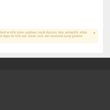
hakaret ve küfür içeren, aşağılayıcı, küçük düşürücü, kaba, pornografik, ahlaka
erden doğan her türlü mali, hukuki, cezai, idari sorumluluk içeriği gönderen