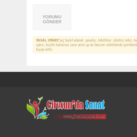
YORUMU
GÖNDER
YASAL UYARI!
Suç teşkil edecek, yasadışı, tehditkar, rahatsız edici, 
aykırı, kişilik haklarına zarar verici ya da benzeri niteliklerde içerikl
kişiye aittir.