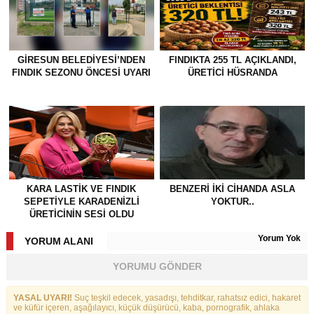
GİRESUN BELEDİYESİ’NDEN
FINDIKTA 255 TL AÇIKLANDI,
FINDIK SEZONU ÖNCESİ UYARI
ÜRETİCİ HÜSRANDA
KARA LASTİK VE FINDIK
BENZERI IKI CIHANDA ASLA
SEPETİYLE KARADENİZLİ
YOKTUR..
ÜRETİCİNİN SESİ OLDU
Yorum Yok
YORUM ALANI
YORUMU GÖNDER
YASAL UYARI!
Suç teşkil edecek, yasadışı, tehditkar, rahatsız edici, hakaret
ve küfür içeren, aşağılayıcı, küçük düşürücü, kaba, pornografik, ahlaka