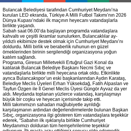
Bulancak Belediyesi tarafından Cumhuriyet Meydanı’na
kurulan LED ekranda, Türkiye A Milli Futbol Takımı’nın 2026
Dünya Kupası’ndaki ilk maçının heyecanı vatandaşlarla
birlikte yaşandı.
Sabah saat 06.00’da başlayan programda vatandaşlara
kahvaltı ve çeşitli ikramlar sunulurken, Bulancaklılar ay-
yıldızlı ekibimize destek olmak için Cumhuriyet Meydanı’nı
doldurdu. Milli birlik ve beraberlik ruhunun en güzel
örneklerinden birinin sergilendiği organizasyona yoğun
katılım sağlandı.
Programa, Giresun Milletvekili Ertuğrul Gazi Konal da
katılarak Bulancak Belediye Başkanı Necmi Sıbıç ve
vatandaşlarla birlikte milli heyecana ortak oldu. Etkinlikte
ayrıca Bulancakspor’un eski başkanlarından Aydın Karataş,
Belediye Meclis Üyeleri Erhan Yüksekdağ, Fatih Alpaslan ve
Tayfun Özgen ile İl Genel Meclis Üyesi Güngör Ayvaz da yer
aldı. Meydanda toplanan yüzlerce vatandaş, karşılaşmayı
büyük bir coşku ve heyecan içerisinde takip etti.
Milli takımımızın sahadan mağlubiyetle ayrıldığı
karşılaşmanın ardından değerlendirmelerde bulunan Başkan
Sıbıç, organizasyona ilgi gösteren tüm vatandaşlara teşekkür
ederek, “Sabahın ilk ışıklarıyla birlikte Cumhuriyet
Meydanımızı dolduran tüm hemşehrilerime teşekkür
ediyorum. İlk maçta arzu ettiğimiz sonucu elde edemedik.