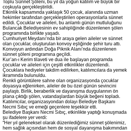
Toplu Sünnet Şöleni, bu yıl da yoğun katılım ve büyük bir
coşkuyla gerçekleştirildi.
Etkinlik kapsamında yaklaşık 50 çocuk, alanında uzman
hekimler tarafından gerçekleştirilen operasyonlarla sünnet
edildi. Çocuklar ve aileleri, bu anlamlı günün mutluluğunu
Bulancak Belediyesinin ev sahipliğinde düzenlenen şölen
programında birlikte yaşadı.
Cumhuriyet Meydanı’nda bir araya gelen aileler ve sünnet
olan çocuklar, oluşturulan konvoy eşliğinde şehir turu attı.
Konvoyun ardından Doğa Piknik Alanı’nda düzenlenen
sünnet şöleni programına geçildi.
Kur’an-ı Kerim tilaveti ve dua ile başlayan programda
çocuklar ve aileleri için çeşitli etkinlikler düzenlendi.
Çocuklara hediyeler takdim edilirken, katılımcılara da yemek
ikramında bulunuldu.
Renkli görüntülere sahne olan organizasyonda çocuklar
doyasıya eğlenirken, aileler de bu özel günün sevincini
paylaştı. Birlik, beraberlik ve dayanışma duygularının ön
plana çıktığı şölen, vatandaşlardan büyük beğeni topladı.
Katılımcılar, organizasyondan dolayı Belediye Başkanı
Necmi Sıbıç ve emeği geçenlere teşekkür etti.
Belediye Başkanı Necmi Sıbıç, etkinlikte yaptığı konuşmada
şu ifadelere yer verdi:
“Her yıl geleneksel olarak düzenlediğimiz sünnet şölenimiz,
hem sağlık açısından hem de sosyal dayanışma bakımından