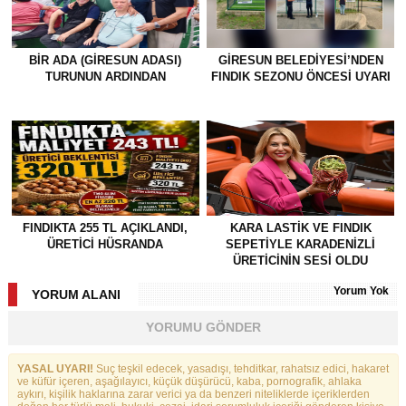
BİR ADA (GİRESUN ADASI)
GİRESUN BELEDİYESİ’NDEN
TURUNUN ARDINDAN
FINDIK SEZONU ÖNCESİ UYARI
FINDIKTA 255 TL AÇIKLANDI,
KARA LASTİK VE FINDIK
ÜRETİCİ HÜSRANDA
SEPETİYLE KARADENİZLİ
ÜRETİCİNİN SESİ OLDU
Yorum Yok
YORUM ALANI
YORUMU GÖNDER
YASAL UYARI!
Suç teşkil edecek, yasadışı, tehditkar, rahatsız edici, hakaret
ve küfür içeren, aşağılayıcı, küçük düşürücü, kaba, pornografik, ahlaka
aykırı, kişilik haklarına zarar verici ya da benzeri niteliklerde içeriklerden