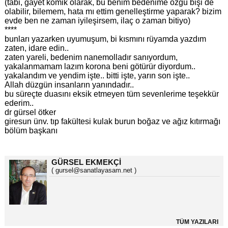
(tabi, gayet komik olarak, bu benim bedenime özgü bişi de
olabilir, bilemem, hata mı ettim genelleştirme yaparak? bizim
evde ben ne zaman iyileşirsem, ilaç o zaman bitiyo)
****
bunları yazarken uyumuşum, bi kısmını rüyamda yazdım
zaten, idare edin..
zaten yareli, bedenim nanemolladır sanıyordum,
yakalanmamam lazım korona beni götürür diyordum..
yakalandım ve yendim işte.. bitti işte, yarın son işte..
Allah düzgün insanların yanındadır..
bu süreçte duasını eksik etmeyen tüm sevenlerime teşekkür
ederim..
dr gürsel ötker
giresun ünv. tıp fakültesi kulak burun boğaz ve ağız kıtırmağı
bölüm başkanı
GÜRSEL EKMEKÇİ
( gursel@sanatlayasam.net )
TÜM YAZILARI