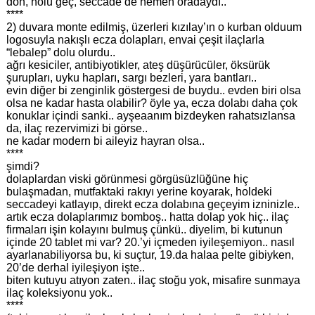
dön, holü geç, seccade de hemen oradaydı..
****
2) duvara monte edilmiş, üzerleri kızılay’ın o kurban olduum
logosuyla nakışlı ecza dolapları, envai çeşit ilaçlarla
“lebalep” dolu olurdu..
ağrı kesiciler, antibiyotikler, ateş düşürücüler, öksürük
şurupları, uyku hapları, sargı bezleri, yara bantları..
evin diğer bi zenginlik göstergesi de buydu.. evden biri olsa
olsa ne kadar hasta olabilir? öyle ya, ecza dolabı daha çok
konuklar içindi sanki.. ayşeaanım bizdeyken rahatsızlansa
da, ilaç rezervimizi bi görse..
ne kadar modern bi aileyiz hayran olsa..
****
şimdi?
dolaplardan viski görünmesi görgüsüzlüğüne hiç
bulaşmadan, mutfaktaki rakıyı yerine koyarak, holdeki
seccadeyi katlayıp, direkt ecza dolabına geçeyim izninizle..
artık ecza dolaplarımız bomboş.. hatta dolap yok hiç.. ilaç
firmaları işin kolayını bulmuş çünkü.. diyelim, bi kutunun
içinde 20 tablet mi var? 20.’yi içmeden iyileşemiyon.. nasıl
ayarlanabiliyorsa bu, ki suçtur, 19.da halaa pelte gibiyken,
20’de derhal iyileşiyon işte..
biten kutuyu atıyon zaten.. ilaç stoğu yok, misafire sunmaya
ilaç koleksiyonu yok..
****