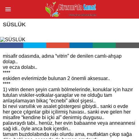
SÜSLÜK
misafir odasında, adına “vitrin” de denilen camlı-ahşap
dolap..
ve ecza dolabı..
****
eskiden evlerimizde bulunan 2 önemli aksesuar..
****
1) vitrin denen şeyin camlı bölmelerinde, konuklar için hazır
tutulan viskiler-votkalar-şaraplar ve ne olduğu tam
anlaşılamayan bikaç “ecnebi” alkol şişesi..
bi nevi varsıllık ve asalet göstergesi gibiydi.. sanki o evde
her gece çılgınlar gibi içilirmiş havası.. sanki eve gelen her
misafire “kendine bi içki al” denirmiş duygusu..
palavraydı tabi.. henüz, her evin babaanne veya anneannesi
sağ idi.. öyle anca bok içerdin..
tamam buzdolabında rakı olurdu ama, mutfaktan çıkıp sağa