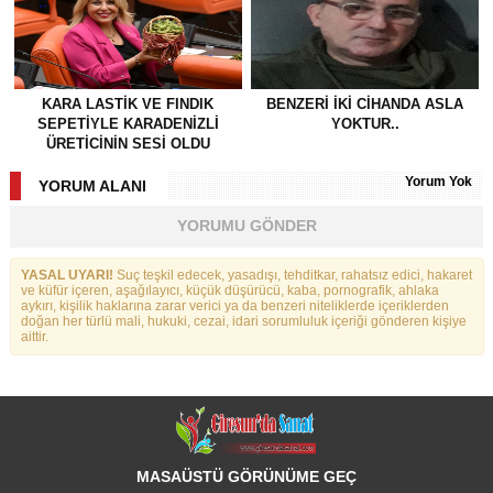
KARA LASTİK VE FINDIK
BENZERI IKI CIHANDA ASLA
SEPETİYLE KARADENİZLİ
YOKTUR..
ÜRETİCİNİN SESİ OLDU
Yorum Yok
YORUM ALANI
YORUMU GÖNDER
YASAL UYARI!
Suç teşkil edecek, yasadışı, tehditkar, rahatsız edici, hakaret
ve küfür içeren, aşağılayıcı, küçük düşürücü, kaba, pornografik, ahlaka
aykırı, kişilik haklarına zarar verici ya da benzeri niteliklerde içeriklerden
doğan her türlü mali, hukuki, cezai, idari sorumluluk içeriği gönderen kişiye
aittir.
MASAÜSTÜ GÖRÜNÜME GEÇ