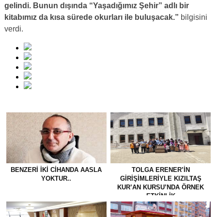
gelindi. Bunun dışında “Yaşadığımız Şehir” adlı bir
kitabımız da kısa sürede okurları ile buluşacak.”
bilgisini
verdi.
BENZERI İKI CIHANDA AASLA
TOLGA ERENER’İN
YOKTUR..
GİRİŞİMLERİYLE KIZILTAŞ
KUR’AN KURSU’NDA ÖRNEK
ETKİNLİK