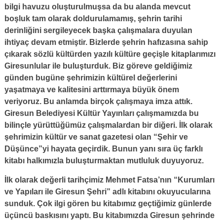
bilgi havuzu oluşturulmuşsa da bu alanda mevcut
boşluk tam olarak doldurulamamış, şehrin tarihi
derinliğini sergileyecek başka çalışmalara duyulan
ihtiyaç devam etmiştir. Bizlerde şehrin hafızasına sahip
çıkarak sözlü kültürden yazılı kültüre geçişle kitaplarımızı
Giresunlular ile buluşturduk. Biz göreve geldiğimiz
günden bugüne şehrimizin kültürel değerlerini
yaşatmaya ve kalitesini arttırmaya büyük önem
veriyoruz. Bu anlamda birçok çalışmaya imza attık.
Giresun Belediyesi Kültür Yayınları çalışmamızda bu
bilinçle yürüttüğümüz çalışmalardan bir diğeri. İlk olarak
şehrimizin kültür ve sanat gazetesi olan “Şehir ve
Düşünce”yi hayata geçirdik. Bunun yanı sıra üç farklı
kitabı halkımızla buluşturmaktan mutluluk duyuyoruz.
İlk olarak değerli tarihçimiz Mehmet Fatsa’nın “Kurumları
ve Yapıları ile Giresun Şehri” adlı kitabını okuyucularına
sunduk. Çok ilgi gören bu kitabımız geçtiğimiz günlerde
üçüncü baskısını yaptı. Bu kitabımızda Giresun şehrinde