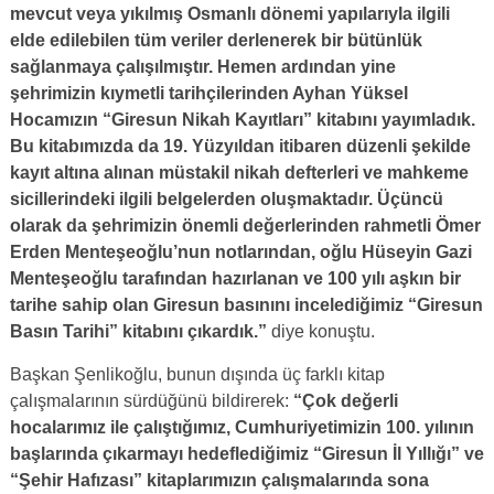
mevcut veya yıkılmış Osmanlı dönemi yapılarıyla ilgili
elde edilebilen tüm veriler derlenerek bir bütünlük
sağlanmaya çalışılmıştır. Hemen ardından yine
şehrimizin kıymetli tarihçilerinden Ayhan Yüksel
Hocamızın “Giresun Nikah Kayıtları” kitabını yayımladık.
Bu kitabımızda da 19. Yüzyıldan itibaren düzenli şekilde
kayıt altına alınan müstakil nikah defterleri ve mahkeme
sicillerindeki ilgili belgelerden oluşmaktadır. Üçüncü
olarak da şehrimizin önemli değerlerinden rahmetli Ömer
Erden Menteşeoğlu’nun notlarından, oğlu Hüseyin Gazi
Menteşeoğlu tarafından hazırlanan ve 100 yılı aşkın bir
tarihe sahip olan Giresun basınını incelediğimiz “Giresun
Basın Tarihi” kitabını çıkardık.”
diye konuştu.
Başkan Şenlikoğlu, bunun dışında üç farklı kitap
çalışmalarının sürdüğünü bildirerek:
“Çok değerli
hocalarımız ile çalıştığımız, Cumhuriyetimizin 100. yılının
başlarında çıkarmayı hedeflediğimiz “Giresun İl Yıllığı” ve
“Şehir Hafızası” kitaplarımızın çalışmalarında sona