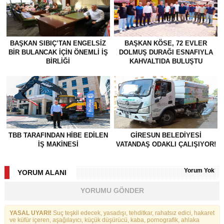
BAŞKAN SIBIÇ’TAN ENGELSIZ
BAŞKAN KÖSE, 72 EVLER
BIR BULANCAK İÇIN ÖNEMLI İŞ
DOLMUŞ DURAĞI ESNAFIYLA
BIRLIĞI
KAHVALTIDA BULUŞTU
TBB TARAFINDAN HIBE EDILEN
GİRESUN BELEDİYESİ
İŞ MAKINESI
VATANDAŞ ODAKLI ÇALIŞIYOR!
Yorum Yok
YORUM ALANI
YORUMU GÖNDER
YASAL UYARI!
Suç teşkil edecek, yasadışı, tehditkar, rahatsız edici, hakaret
ve küfür içeren, aşağılayıcı, küçük düşürücü, kaba, pornografik, ahlaka