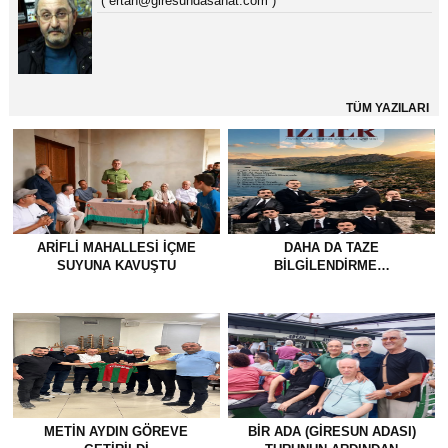
( ertan@giresundasanat.com )
TÜM YAZILARI
ARIFLI MAHALLESI İÇME
DAHA DA TAZE
SUYUNA KAVUŞTU
BİLGİLENDİRME…
METİN AYDIN GÖREVE
BİR ADA (GİRESUN ADASI)