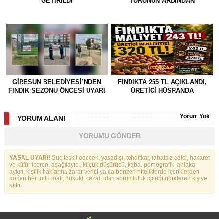
GETİRİLDİ
TURUNUN ARDINDAN
GİRESUN BELEDİYESİ’NDEN
FINDIKTA 255 TL AÇIKLANDI,
FINDIK SEZONU ÖNCESİ UYARI
ÜRETİCİ HÜSRANDA
Yorum Yok
YORUM ALANI
YORUMU GÖNDER
YASAL UYARI!
Suç teşkil edecek, yasadışı, tehditkar, rahatsız edici, hakaret
ve küfür içeren, aşağılayıcı, küçük düşürücü, kaba, pornografik, ahlaka
aykırı, kişilik haklarına zarar verici ya da benzeri niteliklerde içeriklerden
doğan her türlü mali, hukuki, cezai, idari sorumluluk içeriği gönderen kişiye
aittir.