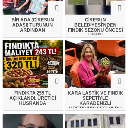
BİR ADA (GİRESUN
GİRESUN
ADASI) TURUNUN
BELEDİYESİ’NDEN
ARDINDAN
FINDIK SEZONU ÖNCESİ
UYARI
FINDIKTA 255 TL
KARA LASTİK VE FINDIK
AÇIKLANDI, ÜRETİCİ
SEPETİYLE
HÜSRANDA
KARADENİZLİ
ÜRETİCİNİN SESİ OLDU