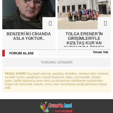
BENZERI IKI CIHANDA
TOLGA ERENER’İN
ASLA YOKTUR..
GİRİŞİMLERİYLE
KIZILTAŞ KUR’AN
KURSU’NDA ÖRNEK
ETKİNLİK
Yorum Yok
YORUM ALANI
YORUMU GÖNDER
YASAL UYARI!
Suç teşkil edecek, yasadışı, tehditkar, rahatsız edici, hakaret
ve küfür içeren, aşağılayıcı, küçük düşürücü, kaba, pornografik, ahlaka
aykırı, kişilik haklarına zarar verici ya da benzeri niteliklerde içeriklerden
doğan her türlü mali, hukuki, cezai, idari sorumluluk içeriği gönderen kişiye
aittir.