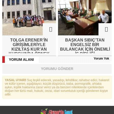
TOLGA ERENER’İN
BAŞKAN SIBIÇ’TAN
GİRİŞİMLERİYLE
ENGELSIZ BIR
KIZILTAŞ KUR’AN
BULANCAK İÇIN ÖNEMLI
KURSU’NDA ÖRNEK
İŞ BIRLIĞI
ETKİNLİK
Yorum Yok
YORUM ALANI
YORUMU GÖNDER
YASAL UYARI!
Suç teşkil edecek, yasadışı, tehditkar, rahatsız edici, hakaret
ve küfür içeren, aşağılayıcı, küçük düşürücü, kaba, pornografik, ahlaka
aykırı, kişilik haklarına zarar verici ya da benzeri niteliklerde içeriklerden
doğan her türlü mali, hukuki, cezai, idari sorumluluk içeriği gönderen kişiye
aittir.