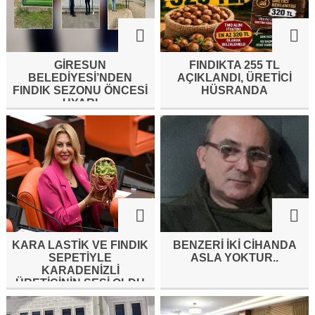
GİRESUN
FINDIKTA 255 TL
BELEDİYESİ’NDEN
AÇIKLANDI, ÜRETİCİ
FINDIK SEZONU ÖNCESİ
HÜSRANDA
UYARI
KARA LASTİK VE FINDIK
BENZERI IKI CIHANDA
SEPETİYLE
ASLA YOKTUR..
KARADENİZLİ
ÜRETİCİNİN SESİ OLDU