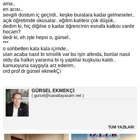
ama..
en acısı..
sevgili dostum iç geçirdi.. keşke buralara kadar gelmeseler..
açık öğretimde okusalar.. eğitim kalitesi çok düşük..
dedim ki, hiç diğilse o kadar öğrencinin esnafa katkısı vardır
hocam?
dedi ki, eh işte hepsi o, gürsel..
***
o sohbetten kala kala içimde..
ulan acaba nasıl bi sinsilik var bu işin altında, bunlar nasıl
oldu da halkın yararına bi iş yaptılar kuşkusu kaldı..
kamuoyuna saygıyla arz ederim..
ord prof dr gürsel ekmekÇi
GÜRSEL EKMEKÇİ
( gursel@sanatlayasam.net )
TÜM YAZILARI