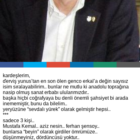
kardeşlerim,
ďerviş yunus’tan en son ölen genco erkal’a değin sayısız
isim sıralayabilirim.. bunlar ne mutlu ki anadolu toprağına
nasip olmuş sanat erbabı ulularımızdır..
başka hiçbi coğrafyaya bu denli önemli şahsiyet bi arada
inememiştir, bunu da bilelim..
yeryüzüne “sevdalı yürek” olarak gelmiştir hepsi..
***
sadece 3 kişi..
Mustafa Kemal.. aziz nesin.. ferhan şensoy..
bunlarsa “beyin” olarak girdiler ömrümüze..
düşünmeyiniz, dördüncüsü yoktur..