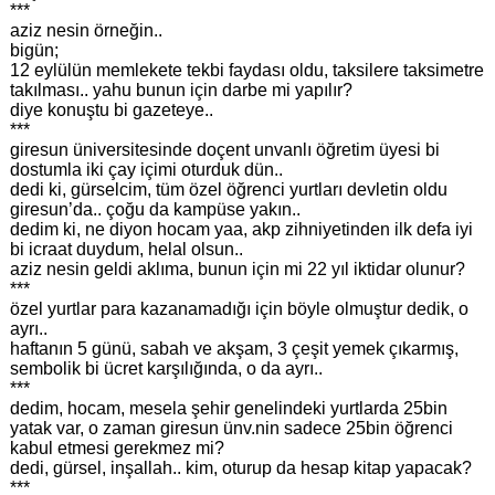
***
aziz nesin örneğin..
bigün;
12 eylülün memlekete tekbi faydası oldu, taksilere taksimetre
takılması.. yahu bunun için darbe mi yapılır?
diye konuştu bi gazeteye..
***
giresun üniversitesinde doçent unvanlı öğretim üyesi bi
dostumla iki çay içimi oturduk dün..
dedi ki, gürselcim, tüm özel öğrenci yurtları devletin oldu
giresun’da.. çoğu da kampüse yakın..
dedim ki, ne diyon hocam yaa, akp zihniyetinden ilk defa iyi
bi icraat duydum, helal olsun..
aziz nesin geldi aklıma, bunun için mi 22 yıl iktidar olunur?
***
özel yurtlar para kazanamadığı için böyle olmuştur dedik, o
ayrı..
haftanın 5 günü, sabah ve akşam, 3 çeşit yemek çıkarmış,
sembolik bi ücret karşılığında, o da ayrı..
***
dedim, hocam, mesela şehir genelindeki yurtlarda 25bin
yatak var, o zaman giresun ünv.nin sadece 25bin öğrenci
kabul etmesi gerekmez mi?
dedi, gürsel, inşallah.. kim, oturup da hesap kitap yapacak?
***