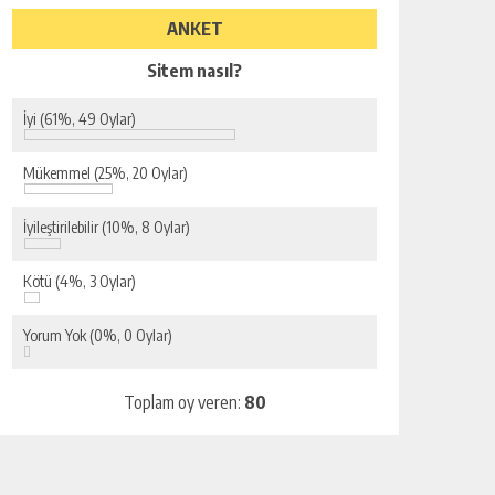
ANKET
Sitem nasıl?
İyi
(61%, 49 Oylar)
Mükemmel
(25%, 20 Oylar)
İyileştirilebilir
(10%, 8 Oylar)
Kötü
(4%, 3 Oylar)
Yorum Yok
(0%, 0 Oylar)
Toplam oy veren:
80