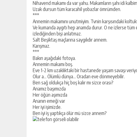
Nihavend makamı da var yahu. Makamların şahı idi kalbi
Uzak dursun tüm karacahil yobazlar ömrümden.
***
Annemin makamını unutmiyim. Tvnin karşısındaki koltuk
Ve kumanda aygıtı hep anamda durur. O ne izlerse tüm e
izlediğinden bişi anlatmaz.
Salt Beşiktaş maçlarına saygılıdır annem.
Karışmaz.
***
Bakın aşağıdaki fotoya.
Annemin makamı boş.
Eve 1-2 km uzaklıktaki bir hastanede yaşam savaşı veri
Olur a… Ölümlü dünya… Oradan eve dönmeyebilir.
Ben sağ oldukça hiç boş kalır mı sizce orası?
Anamız başımızda
Her öğün aşımızda
Ananın emeği var
Her iyi işimizde.
Ben iyi iş yaptıkça ölür mü sizce annem?