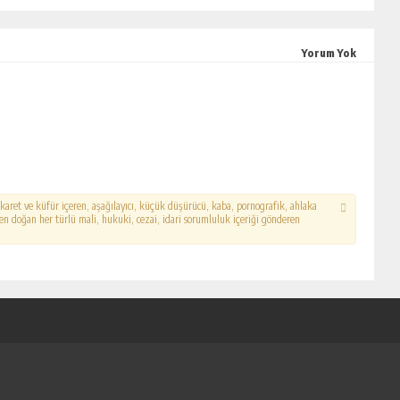
Yorum Yok
hakaret ve küfür içeren, aşağılayıcı, küçük düşürücü, kaba, pornografik, ahlaka
erden doğan her türlü mali, hukuki, cezai, idari sorumluluk içeriği gönderen