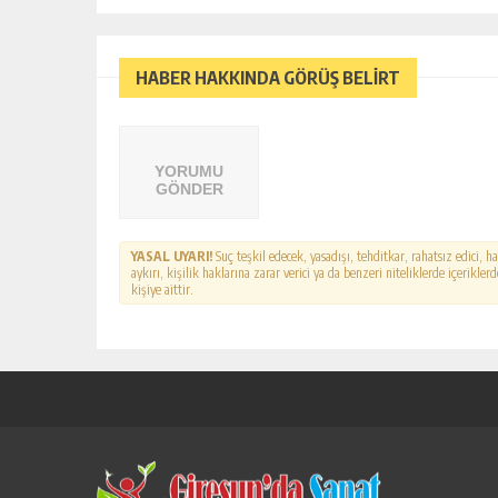
HABER HAKKINDA GÖRÜŞ BELİRT
YORUMU
GÖNDER
YASAL UYARI!
Suç teşkil edecek, yasadışı, tehditkar, rahatsız edici, 
aykırı, kişilik haklarına zarar verici ya da benzeri niteliklerde içerikl
kişiye aittir.