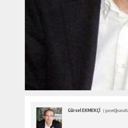
Gürsel EKMEKÇİ
( gursel@sanatl