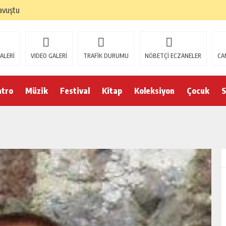
avuştu
ALERİ
VIDEO GALERİ
TRAFİK DURUMU
NÖBETÇİ ECZANELER
CA
atro
Müzik
Festival
Kitap
Koleksiyon
Çocuk
S