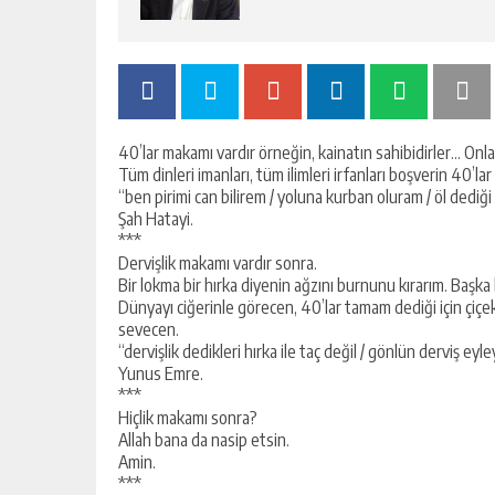
40’lar makamı vardır örneğin, kainatın sahibidirler… Onl
Tüm dinleri imanları, tüm ilimleri irfanları boşverin 40
“ben pirimi can bilirem / yoluna kurban oluram / öl dediğ
Şah Hatayi.
***
Dervişlik makamı vardır sonra.
Bir lokma bir hırka diyenin ağzını burnunu kırarım. Başka 
Dünyayı ciğerinle görecen, 40’lar tamam dediği için çiçek 
sevecen.
“dervişlik dedikleri hırka ile taç değil / gönlün derviş e
Yunus Emre.
***
Hiçlik makamı sonra?
Allah bana da nasip etsin.
Amin.
***