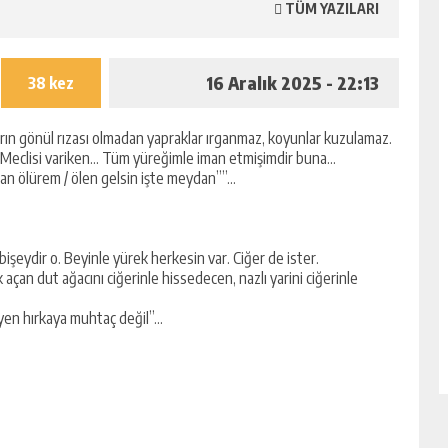
TÜM YAZILARI
16 Aralık 2025 - 22:13
38 kez
arın gönül rızası olmadan yapraklar ırganmaz, koyunlar kuzulamaz.
’lar Meclisi variken… Tüm yüreğimle iman etmişimdir buna…
i an ölürem / ölen gelsin işte meydan””…
bişeydir o. Beyinle yürek herkesin var. Ciğer de ister.
açan dut ağacını ciğerinle hissedecen, nazlı yarini ciğerinle
yleyen hırkaya muhtaç değil”…