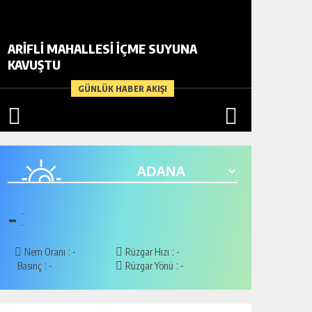
ARIFLI MAHALLESI İÇME SUYUNA
KAVUŞTU
DAHA D
GÜNLÜK HABER AKIŞI
-
-
-
:
:
Nem Oranı
-
Rüzgar Hızı
-
:
:
Basınç
-
Rüzgar Yönü
-