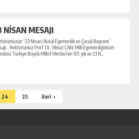
3 NİSAN MESAJI
törümüzün “23 Nisan Ulusal Egemenlik ve Çocuk Bayramı”
ajı… Rektörümüz Prof. Dr. Yılmaz CAN; Milli Egemenliğimizin
silcisi Türkiye Büyük Millet Meclisi’nin 101. yılı ve 23 N...
24
25
ileri ›