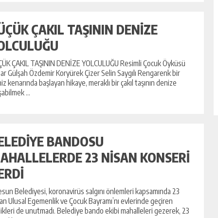
ÜÇÜK ÇAKIL TAŞININ DENİZE
OLCULUĞU
ÇÜK ÇAKIL TAŞININ DENİZE YOLCULUĞU Resimli Çocuk Öyküsü
ar Gülşah Özdemir Koryürek Çizer Selin Saygılı Rengarenk bir
iz kenarında başlayan hikaye, meraklı bir çakıl taşının denize
şabilmek ...
ELEDİYE BANDOSU
AHALLELERDE 23 NİSAN KONSERİ
ERDİ
esun Belediyesi, koronavirüs salgını önlemleri kapsamında 23
an Ulusal Egemenlik ve Çocuk Bayramı’nı evlerinde geçiren
ikleri de unutmadı. Belediye bando ekibi mahalleleri gezerek, 23