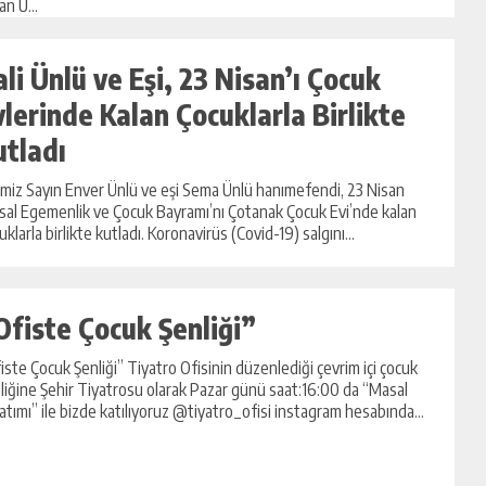
an U...
ali Ünlü ve Eşi, 23 Nisan’ı Çocuk
vlerinde Kalan Çocuklarla Birlikte
utladı
imiz Sayın Enver Ünlü ve eşi Sema Ünlü hanımefendi, 23 Nisan
sal Egemenlik ve Çocuk Bayramı’nı Çotanak Çocuk Evi’nde kalan
uklarla birlikte kutladı. Koronavirüs (Covid-19) salgını...
Ofiste Çocuk Şenliği”
iste Çocuk Şenliği” Tiyatro Ofisinin düzenlediği çevrim içi çocuk
liğine Şehir Tiyatrosu olarak Pazar günü saat:16:00 da “Masal
atımı” ile bizde katılıyoruz @tiyatro_ofisi instagram hesabında...