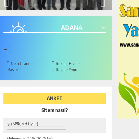
-
-
-
:
:
Nem Oranı
-
Rüzgar Hızı
-
:
:
Basınç
-
Rüzgar Yönü
-
ANKET
Sitem nasıl?
İyi
(61%, 49 Oylar)
Mükemmel
(25%, 20 Oylar)