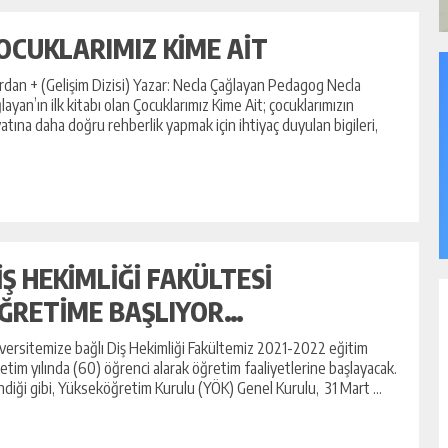
OCUKLARIMIZ KİME AİT
ırdan + (Gelişim Dizisi) Yazar: Necla Çağlayan Pedagog Necla
layan’ın ilk kitabı olan Çocuklarımız Kime Ait; çocuklarımızın
atına daha doğru rehberlik yapmak için ihtiyaç duyulan bigileri,
İŞ HEKİMLİĞİ FAKÜLTESİ
ĞRETİME BAŞLIYOR…
versitemize bağlı Diş Hekimliği Fakültemiz 2021-2022 eğitim
etim yılında (60) öğrenci alarak öğretim faaliyetlerine başlayacak.
indiği gibi, Yükseköğretim Kurulu (YÖK) Genel Kurulu, 31 Mart ...