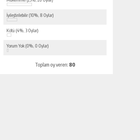
İyileştirilebilir
(10%, 8 Oylar)
Kötü
(4%, 3 Oylar)
Yorum Yok
(0%, 0 Oylar)
Toplam oy veren:
80