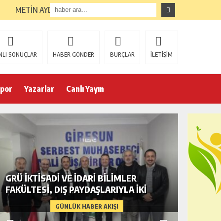
METİN AYDIN GÖREVE GETİRİLDİ
NLI SONUÇLAR
HABER GÖNDER
BURÇLAR
İLETİŞİM
por
Yazarlar
Canlı Yayın
GRÜ İKTISADI VE İDARI BILIMLER
ÜNİLİG
FAKÜLTESI, DIŞ PAYDAŞLARIYLA İKI
ŞAMPIY
PROTOKOL İMZALADI
ÜNIVERS
GÜNLÜK HABER AKIŞI
BIRINCI