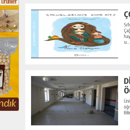
Ç
Sıf
Çağ
hay
sı...
D
Ö
Üni
öğr
Bil