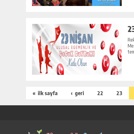
2
Rek
Mes
tem
« ilk sayfa
‹ geri
22
23