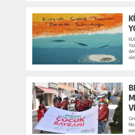
K
Y
KÜ
Yaz
den
ula
B
M
V
Gir
Nis
min