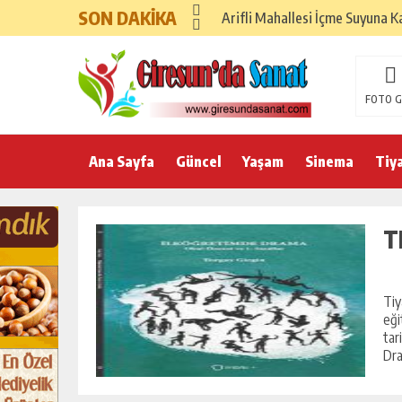
SON DAKİKA
Arifli Mahallesi İçme Suyuna K
FOTO G
Ana Sayfa
Güncel
Yaşam
Sinema
Tiy
T
Tiy
eği
tar
Dra