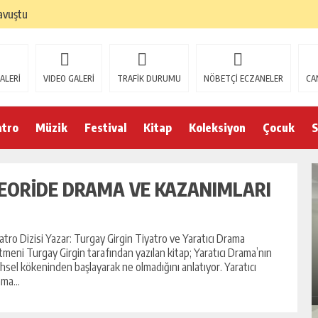
avuştu
ALERİ
VIDEO GALERİ
TRAFİK DURUMU
NÖBETÇİ ECZANELER
CA
atro
Müzik
Festival
Kitap
Koleksiyon
Çocuk
S
EORİDE DRAMA VE KAZANIMLARI
atro Dizisi Yazar: Turgay Girgin Tiyatro ve Yaratıcı Drama
tmeni Turgay Girgin tarafından yazılan kitap; Yaratıcı Drama’nın
ihsel kökeninden başlayarak ne olmadığını anlatıyor. Yaratıcı
ma...