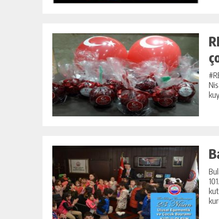
R
ç
#RE
Nis
kuy
B
Bul
101
kut
kur