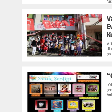
Nis
V
E
K
Val
Ulu
çoc
“
“Of
şen
Anl