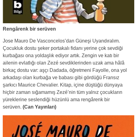
Rengârenk bir serüven
Jose Mauro De Vasconcelos’dan Güneşi Uyandıralım.
Çocukluk dostu şeker portakalı fidanı yerine çok sevdiği
kurbağası ona yoldaşlık ediyor artık. Zengin ve katı bir
ailenin evlatlığı olan Zezé sevdiklerinden uzak ama hâlâ
birkaç dostu var: aşçı Dadada, öğretmeni Fayolle, ona yol
arkadaşı olan kurbağa ve babası gibi gördüğü Fransız
şarkıcı Maurice Chevalier. Kitap, içine düştüğü dünyaya
hiçbir zaman sığamamış Zezé’nin tüm yalnız çocukların
yüreklerine seslendiği hüzünlü ama rengârenk bir
serüven.
(Can Yayınları)