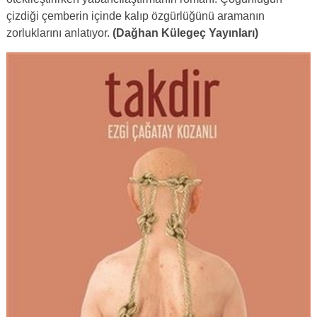
çizdiği çemberin içinde kalıp özgürlüğünü aramanın
zorluklarını anlatıyor.
(Dağhan Külegeç Yayınları)