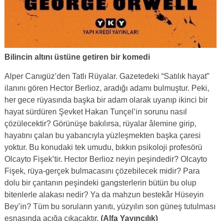
Bilincin altını üstüne getiren bir komedi
Alper Canıgüz’den Tatlı Rüyalar. Gazetedeki “Satılık hayat”
ilanını gören Hector Berlioz, aradığı adamı bulmuştur. Peki,
her gece rüyasında başka bir adam olarak uyanıp ikinci bir
hayat sürdüren Şevket Hakan Tunçel’in sorunu nasıl
çözülecektir? Görünüşe bakılırsa, rüyalar âlemine girip,
hayatını çalan bu yabancıyla yüzleşmekten başka çaresi
yoktur. Bu konudaki tek umudu, bıkkın psikoloji profesörü
Olcayto Fişek’tir. Hector Berlioz neyin peşindedir? Olcayto
Fişek, rüya-gerçek bulmacasını çözebilecek midir? Para
dolu bir çantanın peşindeki gangsterlerin bütün bu olup
bitenlerle alakası nedir? Ya da mahzun bestekâr Hüseyin
Bey’in? Tüm bu soruların yanıtı, yüzyılın son güneş tutulması
esnasında açığa çıkacaktır.
(Alfa Yayıncılık)