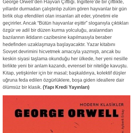
George Orwell’den Hayvan Çiftliği. İngiltere’de bir çiftlikte,
yıllardır durmadan çalıştırılıp zulüm gören hayvanlar bir gün
birlik olup efendileri olan insanları alt eder, yönetimi ele
geçirirler. Ancak “Bütün hayvanlar eşittir” sloganıyla çıktıkları
özgür ve adil bir düzen kurma yolculuğu, aralarından
bazılarının iktidarın cazibesine kapılmasıyla beraber
hedefinden uzaklaşmaya başlayacaktır. Yazar kitabını
Sovyet devrimini hicvetmek amacıyla yazmıştı, ancak bu
keskin siyasi taşlama okunduğu her ülkede, her yeni nesille
birlikte yeni bir anlam kazandı, evrensel bir niteliğe kavuştu.
Kitap, yetişkinler için bir masal; başkaldırıya, kolektif düşler
uğruna feda edilen özgürlüklere, boşa giden ideallere dair
ölümsüz bir klasik.
(Yapı Kredi Yayınları)